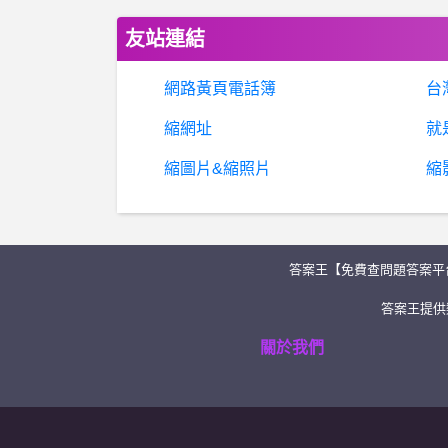
友站連結
網路黃頁電話簿
台
縮網址
就
縮圖片&縮照片
縮
答案王【免費查問題答案平
答案王提供類
關於我們