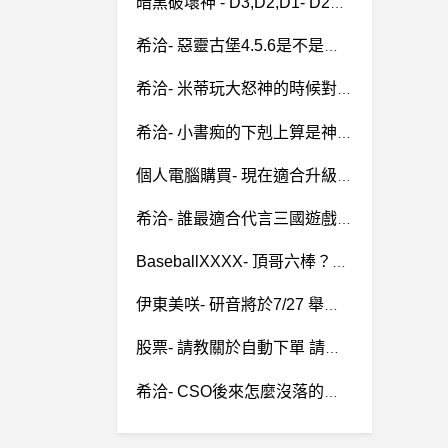
暗黑破壞神 - D3,D2,D1- D2R 要怎麼帶分身過邪惡洞骷? D2R 要怎麼帶分身過邪惡洞骷?
希洽- 惡靈古堡4.5.6是不是可以直接玩啊 惡靈古堡4.5.6是不是可以直接玩啊
希洽- 米蒂玩大怒神的時候對娜娜奇說？ 米蒂玩大怒神的時候對娜娜奇說？
希洽- 小書痴的下剋上算是神作嗎？ 小書痴的下剋上算是神作嗎？
個人電腦購買- 現在適合升級顯卡嗎? 15K以內 現在適合升級顯卡嗎? 15K以內
希洽- 誰最適合代言三國遊戲？ 誰最適合代言三國遊戲？
BaseballXXXX- 頂哥六棒？？？ 頂哥六棒？？？
伊東美咲- 研音將於7/27 舉辦 Message 2011 募款慈善活動
股票- 請教關於自動下單 請教關於自動下單
希洽- CSO後來怎麼沒落的？ CSO後來怎麼沒落的？