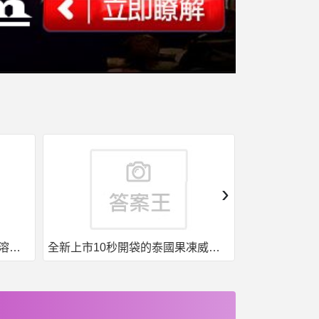
›
果凍威而鋼50入，液態威，口溶速效
全新上市10秒開袋的泰國果凍威而鋼強勢來襲