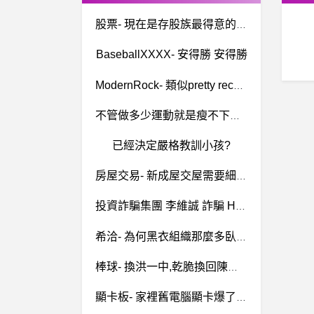
股票- 現在是存股族最得意的時候嗎
BaseballXXXX- 安得勝 安得勝
ModernRock- 類似pretty reckless的樂團?
不管做多少運動就是瘦不下去啊!!誰可以教我怎麼瘦身?
已經決定嚴格教訓小孩?
房屋交易- 新成屋交屋需要細清並找驗屋公司嗎?
投資詐騙集團 李維誠 詐騙 HCG 貨幣 滿天星聯絡 www.etwcoin.com 黑網平台 網路投資零信 LINE糾投資必詐騙 偏門收入是騙局
希洽- 為何黑衣組織那麼多臥底? 為何黑衣組織那麼多臥底?
棒球- 換洪一中,乾脆換回陳連宏 換洪一中,乾脆換回陳連宏
顯卡板- 家裡舊電腦顯卡爆了 該..