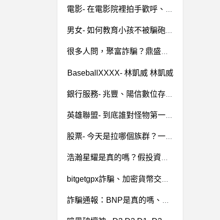
電影- 在電影院裡拍手歡呼、大笑 在電影院裡拍手歡呼、大笑
男女- 如何教育小孩不被騙砲或當工具人 如何教育小孩不被騙砲或當工具人
很多人問，聚富詐騙？鼎盛詐騙？GSCB詐騙？這都是假投資真詐騙，無法提領
BaseballXXXX- 林凱威 林凱威
銀行服務- 兆豐、陽信數位存款利息是否沒計入報稅所得?
英雄聯盟- 到底誰對怪物第一上路Zeus的實力有疑問? 到底誰對怪物第一上路Zeus的實力有疑問?
股票- 今天是拉哪個族群？一片綠不是？ 今天是拉哪個族群？一片綠不是？
浩瀚星耀是真的嗎？假投資真詐騙、浩瀚星耀詐騙、星耀致富方案詐騙、STAR LIGHI詐騙、詐騙人設-吳婷妍、線上博彩詐騙、康森兼職詐騙、假徵工真詐騙
bitgetgpx詐騙、加密貨幣交易詐騙 『通報』
詐騙通報：BNP是真的嗎、BNP詐騙、BNP是詐騙嗎、BNPParibas是真的嗎、BNPParibas詐騙、申購台積電股票詐騙、郝陽詐騙、助理許悅婷詐騙。