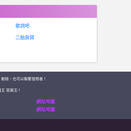
歌詞吧
二胎房貸
、刪除，也可以聯繫發問者！
王 答案王 !
網站地圖
網站地圖