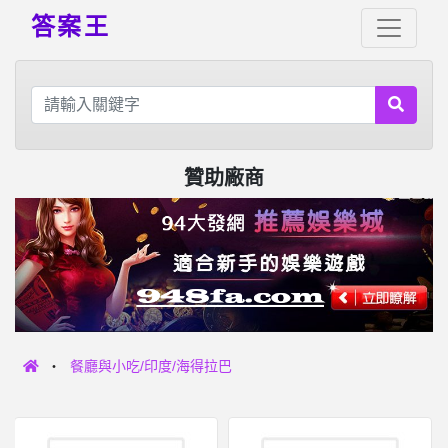
答案王
贊助廠商
餐廳與小吃/印度/海得拉巴