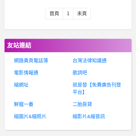
女
人話題- 靠日文歌學日文能到什麼程度？ 靠日文歌學日文能到什麼程度？
首頁
1
末頁
棒
球- 阿福跟雷騰誰是台灣最強洋捕？ 阿福跟雷騰誰是台灣最強洋捕？
UbiSoft - 育碧- 全境封鎖2 校區、城堡
友站連結
女人話題- 白飯正義與居住正義 白飯正義與居住正義
網路黃頁電話簿
台灣法律知識通
電影情報通
歌詞吧
卡多摩辦的親子市集評價?
縮網址
就是發【免費廣告刊登
東
西跟貸款名字都是我女朋友用她名字幫她當時在一起的男朋友（現為前任）辦的，現在分手了 前男友使用者不付費 ，貸款公司一直打電話給我女朋友， 我們可以告他侵佔罪 或詐欺嗎！ 東西都他在使用 卻惡意不繳費.. 麻煩各位大大 幫我解答🙏?
平台】
鮮寵一番
二胎房貸
英
雄聯盟- 選角跳離還是進入遊戲 選角跳離還是進入遊戲
縮圖片&縮照片
縮影片&縮音訊
希
洽- 曾在峨眉出沒的前五強有誰？ 曾在峨眉出沒的前五強有誰？