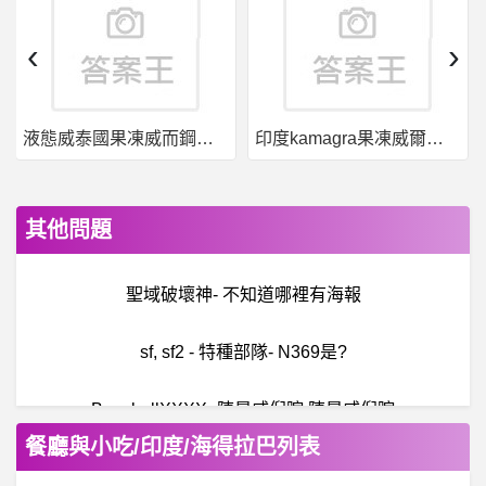
‹
›
液態威泰國果凍威而鋼哪裡買
印度kamagra果凍威爾剛用於治療男性勃起功能障礙
其他問題
聖域破壞神- 不知道哪裡有海報
sf, sf2 - 特種部隊- N369是?
BaseballXXXX- 陳晨威倪暄 陳晨威倪暄
餐廳與小吃/印度/海得拉巴列表
B
aseballXXXX- 日職有這種年約提前註銷釋出嗎？ 日職有這種年約提前註銷釋出嗎？