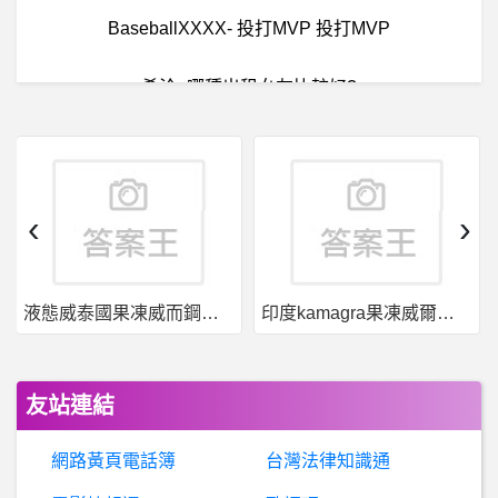
BaseballXXXX- 投打MVP 投打MVP
希洽- 哪種出租女友比較好?
曝
光網路熱門詐騙平台，詐騙網站，各種理由不出金，投資詐騙，假投資，真詐騙。被詐騙後可以拿回被騙的錢的嗎？投資詐騙黑平台，各位注意詐騙平台！！！
高
雄- 請推薦高雄的汽車道路救援, 謝謝 請推薦高雄的汽車道路救援, 謝謝
‹
›
希
洽- 阿爾宙斯教會了我們什麼 阿爾宙斯教會了我們什麼
液態威泰國果凍威而鋼哪裡買
印度kamagra果凍威爾剛用於治療男性勃起功能障礙
希洽- 求推薦王道作品 求推薦王道作品
橄欖球- 為什麼Super Rugby只剩下15隊？
友站連結
動物之森- 賣掉的主機玩過的島怎麼刪?
網路黃頁電話簿
台灣法律知識通
棒球- 看球最難忘經驗