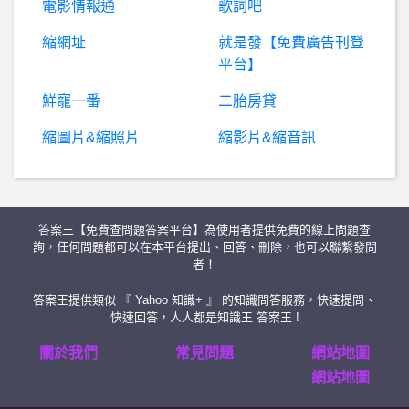
電影情報通
歌詞吧
縮網址
就是發【免費廣告刊登
BaseballXXXX- 各隊坦王 各隊坦王
平台】
日
本旅遊- 東京五天四夜行程及住宿請益 東京五天四夜行程及住宿請益
鮮寵一番
二胎房貸
縮圖片&縮照片
縮影片&縮音訊
高
雄- 登革熱噴藥後財物被竊可以找誰處理 登革熱噴藥後財物被竊可以找誰處理
BaseballXXXX- 想不到吧 想不到吧
答案王【免費查問題答案平台】為使用者提供免費的線上問題查
B
aseballXXXX- 統一顏色連線成真會怎樣？ 統一顏色連線成真會怎樣？
詢，任何問題都可以在本平台提出、回答、刪除，也可以聯繫發問
者！
我
想學做料理(我是初學者)，請問大家一開始從何學起？(我只會煎蛋和炒飯..)?
答案王提供類似 『 Yahoo 知識+ 』 的知識問答服務，快速提問、
快速回答，人人都是知識王 答案王 !
公
職- 請問調薪3%是額外再調還是就是總共3% 請問調薪3%是額外再調還是就是總共3%
關於我們
常見問題
網站地圖
網站地圖
LinuxDev- webcam的問題