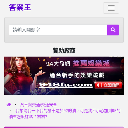
答案王
贊助廠商
汽車與交通/交通安全
我想請我一下我的機車是加92的油，可是我不小心加到95的
油會怎麼樣嗎？謝謝?