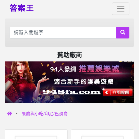
答案王
贊助廠商
餐廳與小吃/印尼/巴淡島