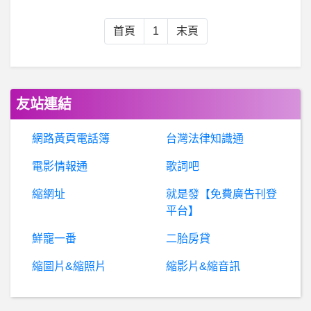
女
人話題- 要怎麼克服青菜下鍋瞬間油水噴濺？ 要怎麼克服青菜下鍋瞬間油水噴濺？
首頁
1
末頁
希
洽- 實況主老蓋倫、頭哥是怎麼過氣的？ 實況主老蓋倫、頭哥是怎麼過氣的？
Tron是詐騙嗎？HERON是詐騙嗎？假平台.真詐騙！
友站連結
棒
球- 喵喵最近戰績開始變好的主要原因是什麼 喵喵最近戰績開始變好的主要原因是什麼
網路黃頁電話簿
台灣法律知識通
電影情報通
歌詞吧
屏東- 李家火鍋不見了喔？
縮網址
就是發【免費廣告刊登
電
影- 為什麼鄧不利多喜歡耍孤僻 為什麼鄧不利多喜歡耍孤僻
平台】
鮮寵一番
二胎房貸
高
雄- 高雄市燈會虎尾燈販售時間 高雄市燈會虎尾燈販售時間
縮圖片&縮照片
縮影片&縮音訊
金洲 勇士- Wiggins在進攻端的定位？