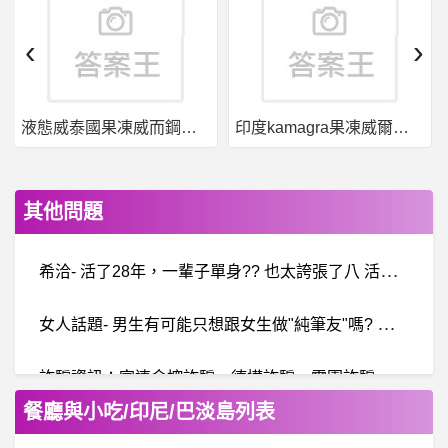
‹
›
液態威泰國果凍威而鋼哪裡買
印度kamagra果凍威爾剛用於治療男性勃起功能障礙
其他問題
希
洽- 活了28年，一輩子單身?? 也太誇張了八 活了28年，一輩子單身?? 也太誇張了八
女
人話題- 男生有可能只想跟女生做"純筆友"嗎? 男生有可能只想跟女生做"純筆友"嗎?
詐
騙資訊：富連金控詐騙、德樺詐騙、霖園詐騙？都是假投資真詐騙，投入後無法提領
餐廳與小吃/印尼/巴淡島列表
股
票- 菜雞請問股價和營收的關係? 菜雞請問股價和營收的關係?