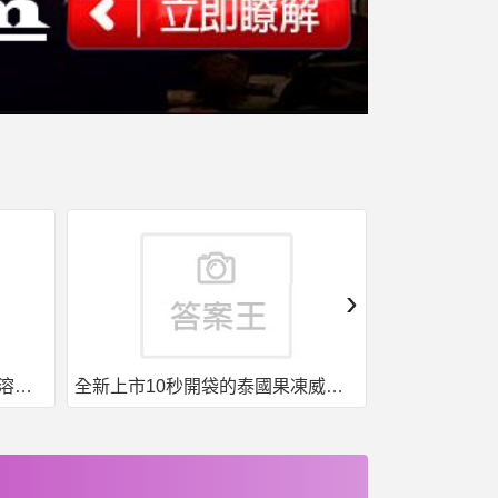
›
果凍威而鋼50入，液態威，口溶速效
全新上市10秒開袋的泰國果凍威而鋼強勢來襲