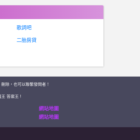
歌詞吧
二胎房貸
、刪除，也可以聯繫發問者！
王 答案王 !
網站地圖
網站地圖