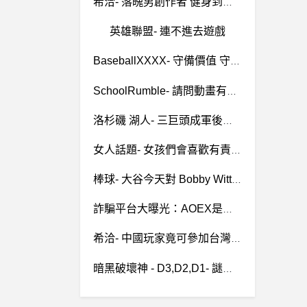
希洽- 落魄男創作者 健身到可以賣裸露寫真 賺？ 落魄男創作者 健身到可以賣裸露寫真 賺？
英雄聯盟- 連不進去遊戲
BaseballXXXX- 守備價值 守備價值
SchoolRumble- 請問動畫有沒有八雲打澤近巴掌的畫面
洛杉磯 湖人- 三巨頭成軍後的補強人選？ 三巨頭成軍後的補強人選？
女人話題- 女孩們會喜歡有責任感的男孩嗎 女孩們會喜歡有責任感的男孩嗎
棒球- 大谷今天對 Bobby Witt Jr. 的三振 大谷今天對 Bobby Witt Jr. 的三振
詐騙平台大曝光：AOEX是詐騙嗎，AOEX詐騙，AOEX詐騙，AOEX是真的嗎。
希洽- 中國玩家竟可參加台灣鬥陣世界杯 中國玩家竟可參加台灣鬥陣世界杯
暗黑破壞神 - D3,D2,D1- 謎團電法配裝 謎團電法配裝