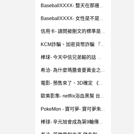
BaseballXXXX- 整天在那邊造謠 整天在那邊造謠
BaseballXXXX- 女性是不是也應該有兵役 女性是不是也應該有兵役
信用卡- 請問被刪文的標準是什麼？ 請問被刪文的標準是什麼？
KCM詐騙、加密貨幣詐騙 『通報』
棒球- 今天中信兄弟輸的話 第五戰會是德保 今天中信兄弟輸的話 第五戰會是德保
希洽- 為什麼瑪醬會要黃金之恥舔她腳？ 為什麼瑪醬會要黃金之恥舔她腳？
電影- 預售來了、3D確定 《侏羅紀世界 統霸天下 預售來了、3D確定 《侏羅紀世界 統霸天下
歐美影集- netflix浴血黑幫 台灣上架 netflix浴血黑幫 台灣上架
PokeMon - 寶可夢- 寶可夢朱紫新手問題 寶可夢朱紫新手問題
棒球- 辛元旭會成為第9輪傳奇嗎 辛元旭會成為第9輪傳奇嗎