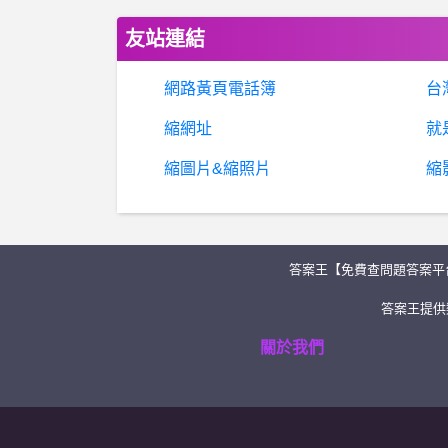
友站連結
網路黃頁電話簿
台
縮網址
就
縮圖片&縮照片
縮
答案王【免費查問題答案平
答案王提供類
關於我們