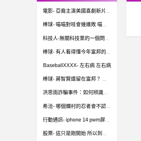
電影- 亞裔主演美國喜劇新片《喜幹會》（Joy Ride）台灣片名 亞裔主演美國喜劇新片《喜幹會》（Joy Ride）台灣片名
棒球- 喵喵對吱會幾連敗 喵喵對吱會幾連敗
科技人-無關科技業的一個問題 無關科技業的一個問題
棒球- 有人看得懂今年富邦的操作嗎？ 有人看得懂今年富邦的操作嗎？
BaseballXXXX- 左右病 左右病
棒球- 蔣智賢還留在富邦？ 蔣智賢還留在富邦？
洪思雨詐騙事件：如何辨識高收益、高風險的投資騙局？
希洽- 哪個爛村的忍者會不認識大漩渦一族啊 哪個爛村的忍者會不認識大漩渦一族啊
行動通訊- iphone 14 pwm屏閃解決了嗎？ iphone 14 pwm屏閃解決了嗎？
股票- 這只是剛開始 所以到底開始了沒？ 這只是剛開始 所以到底開始了沒？