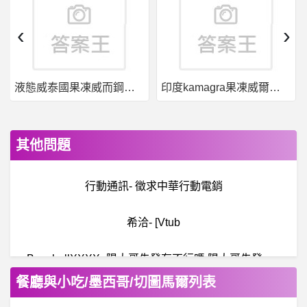
‹
›
液態威泰國果凍威而鋼哪裡買
印度kamagra果凍威爾剛用於治療男性勃起功能障礙
其他問題
行動通訊- 徵求中華行動電銷
希洽- [Vtub
B
aseballXXXX- 陽大哥先發有不行嗎 陽大哥先發有不行嗎
餐廳與小吃/墨西哥/切圖馬爾列表
女人話題- 豐原高中霸凌事件 豐原高中霸凌事件