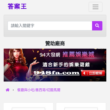
答案王
贊助廠商
餐廳與小吃/墨西哥/切圖馬爾