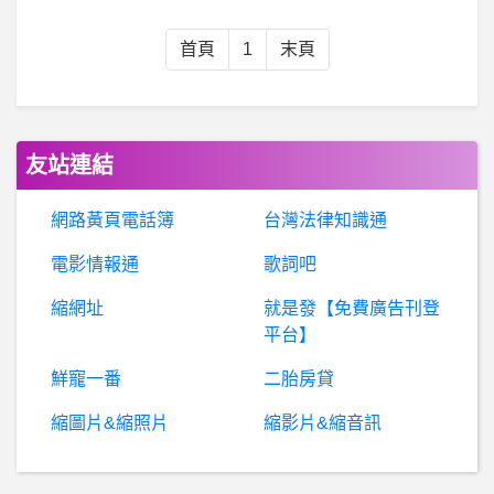
英
雄聯盟- 以前有過一隊打爆一個賽區的嗎? 以前有過一隊打爆一個賽區的嗎?
首頁
1
末頁
希
洽- 魔都精兵感覺主線衝太快 少很多日常 魔都精兵感覺主線衝太快 少很多日常
棒
球- 這不是我認識的富邦吧？ 這不是我認識的富邦吧？
友站連結
B
aseballXXXX- 軟投根本不適合配HFB吧 軟投根本不適合配HFB吧
網路黃頁電話簿
台灣法律知識通
電影情報通
歌詞吧
B
aseballXXXX- 上個跟球迷網路互嗆的 上個跟球迷網路互嗆的
縮網址
就是發【免費廣告刊登
希
洽- 現在哥布林是不是越畫越強？ 現在哥布林是不是越畫越強？
平台】
鮮寵一番
二胎房貸
假冒黑網凱投證券詐騙、KGIS詐騙、投資詐騙
縮圖片&縮照片
縮影片&縮音訊
DENNIS- 雖然很久了 但我還是想問