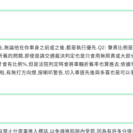
優先,無論他在你車身之前或之後,都是執行優先.Q2: 肇責比
折舊的問題,即使是請交通裁決判定也是只會用無照責或大部
才會有比例%,但是法院判定時會將車輛折舊率也算進去;依據
然啦,有無打方向燈,按喇叭警告,切入車道先後與多寡也是可以
有禁止什麼車進入標誌.以免誤進陷阱內受罰.因為有許多分道