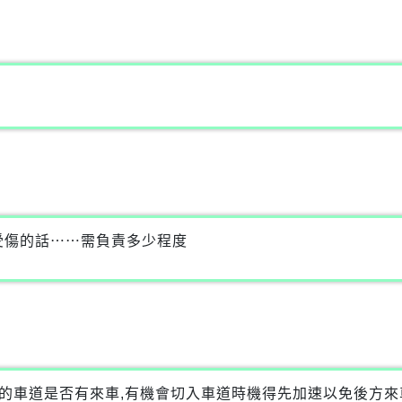
受傷的話⋯⋯需負責多少程度
入的車道是否有來車,有機會切入車道時機得先加速以免後方來