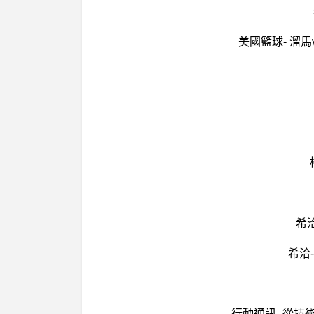
美國籃球- 溜馬
希
希洽-
行動通訊- 從