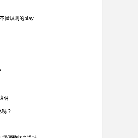
？
不懂規則的play
？
聰明
角色嗎？
度評價動態島設計