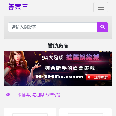
答案王
贊助廠商
餐廳與小吃/加拿大/聖約翰