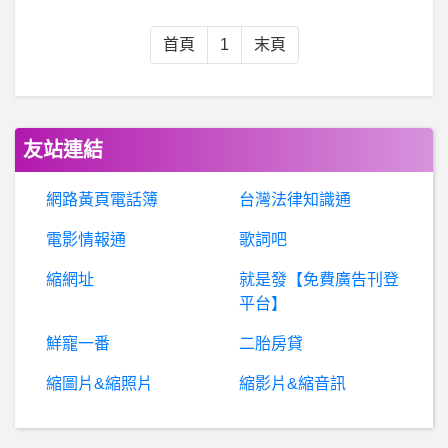
BaseballXXXX- 砲哥 砲哥
首頁
1
末頁
行
動通訊- iPhone 15 Pro Max 續航測試 iPhone 15 Pro Max 續航測試
韌體工程師 屬於哪一科系專門?!?
友站連結
家庭板- 孝親費及平時花費
網路黃頁電話簿
台灣法律知識通
電影情報通
歌詞吧
棒
球- 台灣可以拍出像"決戰投手丘"這樣的片子? 台灣可以拍出像"決戰投手丘"這樣的片子?
縮網址
就是發【免費廣告刊登
高
雄- 10/31哪裡可以打BNT疫苗？ 10/31哪裡可以打BNT疫苗？
平台】
鮮寵一番
二胎房貸
棒球- 邦邦還有什麼可以鬥 邦邦還有什麼可以鬥
縮圖片&縮照片
縮影片&縮音訊
數
位家庭- 幫長輩選電視 65吋預算6萬 幫長輩選電視 65吋預算6萬