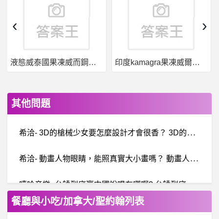
‹
›
液態威泰國果凍威而鋼哪裡買
印度kamagra果凍威爾剛用於治療男性勃起功能障礙
其他問題
希
洽- 3D的槍械少女要怎麼設計才會很香？ 3D的槍械少女要怎麼設計才會很香？
希
洽- 動畫人物眼睛，能照真實大小畫嗎？ 動畫人物眼睛，能照真實大小畫嗎？
嘻
哈音樂- 台饒到底贏中國說唱在哪啊? 台饒到底贏中國說唱在哪啊?
餐廳與小吃/加拿大/聖約翰列表
詐
騙爆料：被HTFX詐騙怎麼辦？HTFX是詐騙平台，HTFX是詐騙黑平台，揭秘HTFX詐騙手法