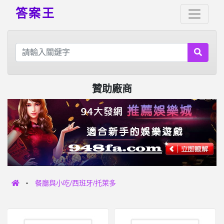
答案王
贊助廠商
餐廳與小吃/西班牙/托萊多