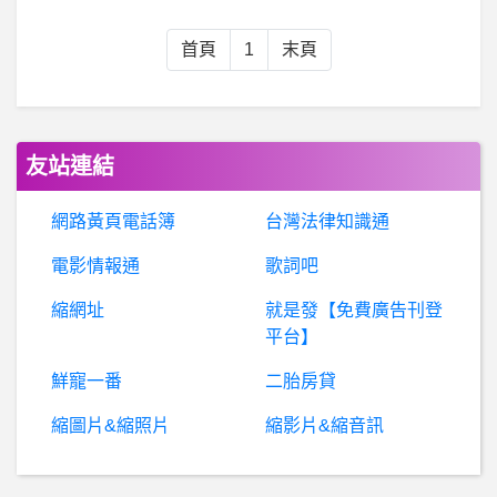
棒
球- 廖任磊放在今年選秀會幾輪 廖任磊放在今年選秀會幾輪
首頁
1
末頁
LinuxDev- 被編譯器優化無法使用gdb
古
典鋼琴家 - 莫札特,貝多芬,蕭邦,李斯特,舒伯特,柴可夫斯基- 我想請問台中的樂理老師~不知道有沒有違規~如果有我會自刪的
友站連結
工作職場- 文組想換跑道 推薦職訓局嗎？
網路黃頁電話簿
台灣法律知識通
電影情報通
歌詞吧
希
洽- 夜神月得到彌海砂是加分還是扣分? 夜神月得到彌海砂是加分還是扣分?
縮網址
就是發【免費廣告刊登
房
屋交易- 預售屋3+1房格局客變請益 預售屋3+1房格局客變請益
平台】
鮮寵一番
二胎房貸
棒
球- 為什麼經典賽冠軍賽辦在禮拜二晚上？ 為什麼經典賽冠軍賽辦在禮拜二晚上？
縮圖片&縮照片
縮影片&縮音訊
蘋
果iOS作業系統- iOS15.3.1 facetime 安卓 iOS15.3.1 facetime 安卓