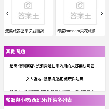
‹
›
液態威泰國果凍威而鋼哪裡買
印度kamagra果凍威爾剛用於治療男性勃起功能障礙
其他問題
超
商 便利商店- 沒消費還佔用內用的人都無法可管？ 沒消費還佔用內用的人都無法可管？
女人話題- 健康與運氣 健康與運氣
科
技人- 受傷都不敢去保健室台積文化 還敢在美國 受傷都不敢去保健室台積文化 還敢在美國
餐廳與小吃/西班牙/托萊多列表
棒球- 讓大谷繼續二刀流對於投手調度是好是壞?