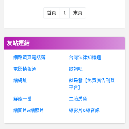
希
洽- 承太郎沒弱化的話會怎麼演? 承太郎沒弱化的話會怎麼演?
首頁
1
末頁
強
調蘇迪曼盃「派出最堅強團隊組合」 羽協發聲明釋疑徵召不滿額
房屋交易- 貸款選擇 貸款選擇
友站連結
美
媒：3名竊賊肆無忌憚洗劫化妝品店，顧客目瞪口呆
網路黃頁電話簿
台灣法律知識通
電影情報通
歌詞吧
摩羯座(12/22-1/20)- 什麼狀況下會想躲？
縮網址
就是發【免費廣告刊登
Biconomy是詐騙嗎？假平台.真詐騙！
平台】
鮮寵一番
二胎房貸
P
lay Station - PS- PSNow以及新手問題 PSNow以及新手問題
縮圖片&縮照片
縮影片&縮音訊
什麼？你要坐郵輪環遊世界