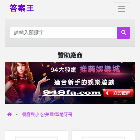
答案王
贊助廠商
餐廳與小吃/美國/聖地牙哥