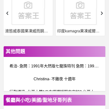
‹
›
液態威泰國果凍威而鋼哪裡買
印度kamagra果凍威爾剛用於治療男性勃起功能障礙
其他問題
希
洽- 急問：1991年大然版七龍珠特刊 急問：1991年大然版七龍珠特刊
Christina- 不雞夜 十週年
行
動通訊- 台哥大雙NP去哪裡短期方案好? 台哥大雙NP去哪裡短期方案好?
餐廳與小吃/美國/聖地牙哥列表
耳
機- ADX5000耳機系統升級請教 ADX5000耳機系統升級請教