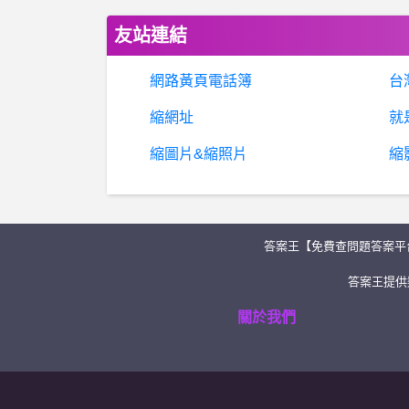
友站連結
網路黃頁電話簿
台
縮網址
就
縮圖片&縮照片
縮
答案王【免費查問題答案平
答案王提供類
關於我們