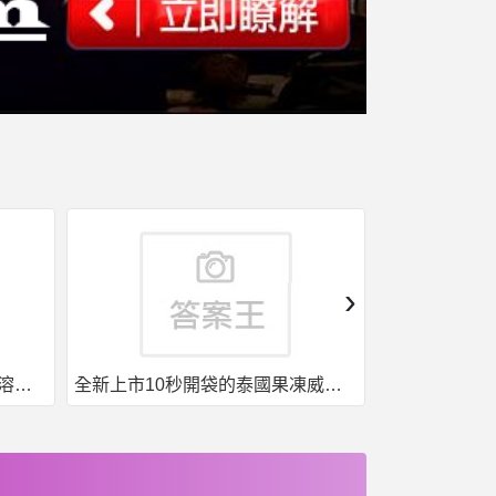
›
果凍威而鋼50入，液態威，口溶速效
全新上市10秒開袋的泰國果凍威而鋼強勢來襲