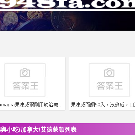
印度kamagra果凍威爾剛用於治療男性勃起功能障礙
與小吃/加拿大/艾德蒙頓列表