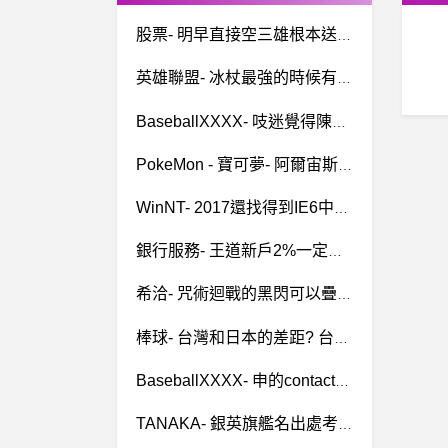
股票- 明早直接空三雄根本送分題吧 明早直接空三雄根本送分題吧
英雄聯盟- 冰杖最強的時候有多強啊？ 冰杖最強的時候有多強啊？
BaseballXXXX- 吱迷覺得陳雄威是合格的主播嗎？ 吱迷覺得陳雄威是合格的主播嗎？
PokeMon - 寶可夢- 阿爾宙斯的兩個疑惑(無關劇情) 阿爾宙斯的兩個疑惑(無關劇情)
WinNT- 2017還找得到IE6中文版嗎？
銀行服務- 王道新戶2%一定要趕今天匯進嗎？ 王道新戶2%一定要趕今天匯進嗎？
希洽- 咒術迴戰的黑閃可以疊加嗎？ 咒術迴戰的黑閃可以疊加嗎？
棒球- 台灣和日本的差距? 台灣和日本的差距?
BaseballXXXX- 申的contact要怎麼改善？ 申的contact要怎麼改善？
TANAKA- 銀英旗艦名出處考(4)[雷