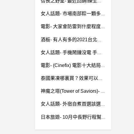
信長之野望- 最近回鍋!練生產求幫助
女人話題- 市場南部粽一顆多少錢合理？ 市場南部粽一顆多少錢合理？
電影- 大家會防雷到什麼程度？ 大家會防雷到什麼程度？
酒板- 有人有多的2021台北世貿純酒展QR票嗎
女人話題- 手機鬧鐘沒電 手機鬧鐘沒電
電影- (Cinefix) 電影十大結局 無翻譯
泰國果凍哪裏買？效果可以嗎？在實體店不一定能買到！
神魔之塔(Tower of Saviors)- 角色符石地形盾怎麼解 角色符石地形盾怎麼解
女人話題- 外宿自煮首選該選電鍋還是萬用鍋呢？
日本旅遊- 10月中長野行程幫忙看看 10月中長野行程幫忙看看