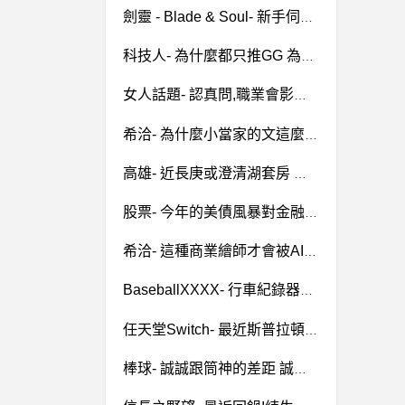
劍靈 - Blade & Soul- 新手伺服器選擇 怎麼好像都沒人?
科技人- 為什麼都只推GG 為什麼都只推GG
女人話題- 認真問,職業會影響妳對他的印象嗎 認真問,職業會影響妳對他的印象嗎
希洽- 為什麼小當家的文這麼多 為什麼小當家的文這麼多
高雄- 近長庚或澄清湖套房 近長庚或澄清湖套房
股票- 今年的美債風暴對金融股影響多大？ 今年的美債風暴對金融股影響多大？
希洽- 這種商業繪師才會被AI取代吧？ 這種商業繪師才會被AI取代吧？
BaseballXXXX- 行車紀錄器會不會送不出去啊？ 行車紀錄器會不會送不出去啊？
任天堂Switch- 最近斯普拉頓3 通訊錯誤 根本無法玩 最近斯普拉頓3 通訊錯誤 根本無法玩
棒球- 誠誠跟筒神的差距 誠誠跟筒神的差距