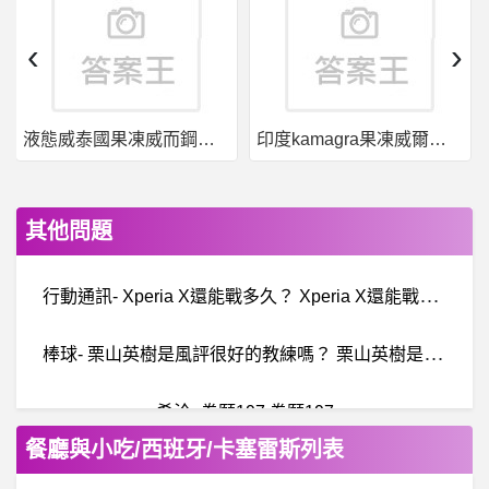
‹
›
液態威泰國果凍威而鋼哪裡買
印度kamagra果凍威爾剛用於治療男性勃起功能障礙
其他問題
行
動通訊- Xperia X還能戰多久？ Xperia X還能戰多久？
棒
球- 栗山英樹是風評很好的教練嗎？ 栗山英樹是風評很好的教練嗎？
希洽- 拳願197 拳願197
餐廳與小吃/西班牙/卡塞雷斯列表
B
aseballXXXX- （這篇認真）爪18人名單真的很難 （這篇認真）爪18人名單真的很難