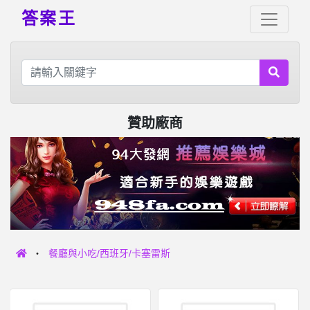
答案王
贊助廠商
餐廳與小吃/西班牙/卡塞雷斯