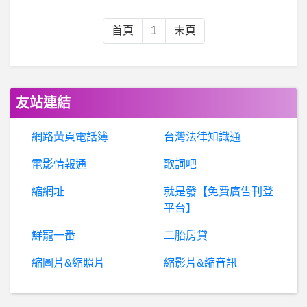
股票- 違反人性的人，不是才會賺到錢嗎？
首頁
1
末頁
激戰 - gw,gw2- 請問如何拿到teleport to friend?
希
洽- 琴酒為甚麼不直接塞致命毒藥 琴酒為甚麼不直接塞致命毒藥
友站連結
B
aseballXXXX- 壘球KGB會有失憶症 壘球KGB會有失憶症
網路黃頁電話簿
台灣法律知識通
電影情報通
歌詞吧
希
洽- 復活的魯路修 為何C.C.駕駛服還穿高叉呢?? 復活的魯路修 為何C.C.駕駛服還穿高叉呢??
縮網址
就是發【免費廣告刊登
房
屋交易-租約未到期 房東想解約問題 租約未到期 房東想解約問題
平台】
鮮寵一番
二胎房貸
經濟學問題 請幫我解釋...?
縮圖片&縮照片
縮影片&縮音訊
希
洽-霹靂一閃怎麼不叫電光一閃？ 霹靂一閃怎麼不叫電光一閃？