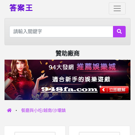
答案王
贊助廠商
餐廳與小吃/越南/沙壩鎮