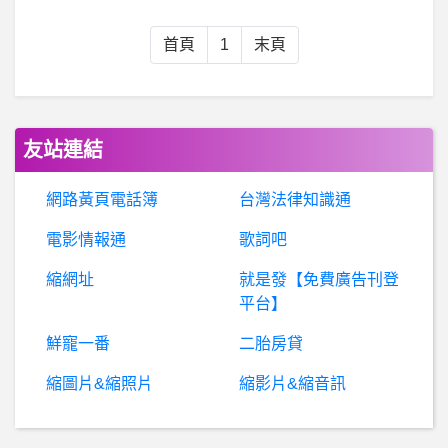
個
人電腦購買- 礦卡可以拿來玩遊戲大作嗎？ 礦卡可以拿來玩遊戲大作嗎？
首頁
1
末頁
棒
球- 百萬爪迷是怎麼形成的？ 百萬爪迷是怎麼形成的？
行
動通訊- ZF7更新Android 12後疑似死機... ZF7更新Android 12後疑似死機...
友站連結
女
人話題- 認真問怎麼預防蟑螂爬身上 認真問怎麼預防蟑螂爬身上
網路黃頁電話簿
台灣法律知識通
電影情報通
歌詞吧
男女- 如何放下不甘心 如何放下不甘心
縮網址
就是發【免費廣告刊登
希洽- 兩津的賺錢法有人學得會嗎?
平台】
鮮寵一番
二胎房貸
蘋
果iOS作業系統- ipad mini6代替手機當主力機可行性 ipad mini6代替手機當主力機可行性
縮圖片&縮照片
縮影片&縮音訊
銀行服務- 國泰客服打不進去 國泰客服打不進去