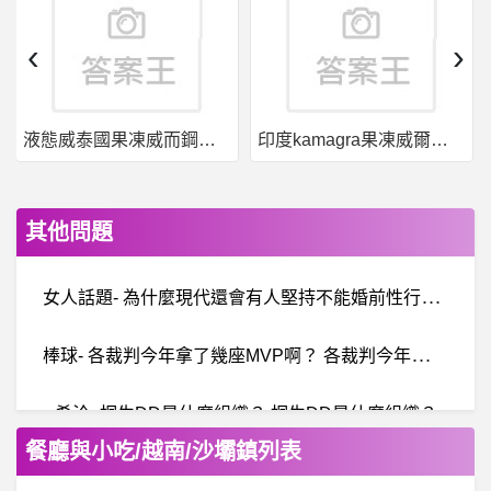
‹
›
液態威泰國果凍威而鋼哪裡買
印度kamagra果凍威爾剛用於治療男性勃起功能障礙
其他問題
女
人話題- 為什麼現代還會有人堅持不能婚前性行為？ 為什麼現代還會有人堅持不能婚前性行為？
棒
球- 各裁判今年拿了幾座MVP啊？ 各裁判今年拿了幾座MVP啊？
希洽- 桐生DD是什麼組織？ 桐生DD是什麼組織？
餐廳與小吃/越南/沙壩鎮列表
InitialD- 電影版頭文字D2？！