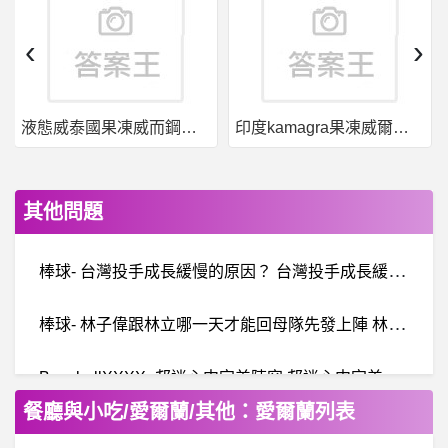
‹
›
液態威泰國果凍威而鋼哪裡買
印度kamagra果凍威爾剛用於治療男性勃起功能障礙
其他問題
棒
球- 台灣投手成長緩慢的原因？ 台灣投手成長緩慢的原因？
棒
球- 林子偉跟林立哪一天才能回母隊先發上陣 林子偉跟林立哪一天才能回母隊先發上陣
B
aseballXXXX- 邦迷心中完美陣容 邦迷心中完美陣容
餐廳與小吃/愛爾蘭/其他：愛爾蘭列表
女人話題- 女生真的很難懂 女生真的很難懂