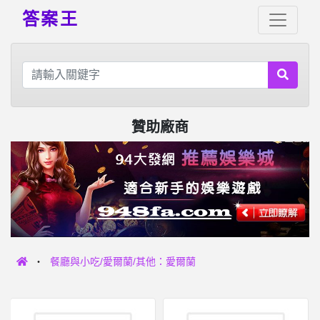
答案王
贊助廠商
餐廳與小吃/愛爾蘭/其他：愛爾蘭