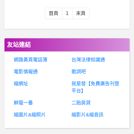
蘋
果iOS作業系統- 疑似聯絡人整理 app 外洩資料詐騙
首頁
1
末頁
美國籃球- 七六人打贏籃網機率高嗎？
女人話題- 同事瘋狂行為 同事瘋狂行為
友站連結
蘇貞昌要下台嗎,想聽聽你們的意見,?
網路黃頁電話簿
台灣法律知識通
電影情報通
歌詞吧
生物學- BrdU是不是核苷酸?
縮網址
就是發【免費廣告刊登
希
洽- 可以不用AE製作無背景影片用於轉場嗎？ 可以不用AE製作無背景影片用於轉場嗎？
平台】
鮮寵一番
二胎房貸
詐
騙爆料：BitkuEX不出金，BitkuEX出金要30趴的稅金，投資BitkuEX被騙，賴Andy是詐騙，不要相信網路投資，被BitkuEX投資詐騙
縮圖片&縮照片
縮影片&縮音訊
BaseballXXXX- 球員二選一 球員二選一