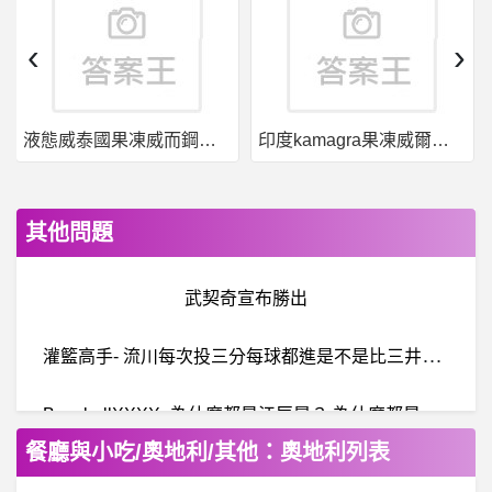
‹
›
液態威泰國果凍威而鋼哪裡買
印度kamagra果凍威爾剛用於治療男性勃起功能障礙
其他問題
武契奇宣布勝出
灌
籃高手- 流川每次投三分每球都進是不是比三井還準
B
aseballXXXX- 為什麼都是江辰晏？ 為什麼都是江辰晏？
餐廳與小吃/奧地利/其他：奧地利列表
韓劇- Moving異能有疑問 Moving異能有疑問