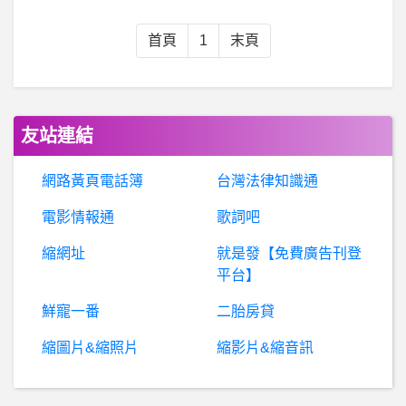
T
RX詐騙，TRX是合法嗎，TRX是詐騙嗎，TRX交易所詐騙，提領不出金
首頁
1
末頁
『
通報』Mitrade是正規的嗎？Mitrade交易所詐騙、有人知道Mitrade嗎？安全合法能賺錢嗎？被騙錢以後拿的回來嗎？Mitrade詐騙APP、已證實Mitrade是詐騙
希
洽-王者天下的趙國武將是怎麼跑出來的? 王者天下的趙國武將是怎麼跑出來的?
友站連結
高雄- 想找個失聯多年的朋友 想找個失聯多年的朋友
網路黃頁電話簿
台灣法律知識通
電影情報通
歌詞吧
詐
騙通報：VITEX是真的嗎、VITEX詐騙、VITEX是詐騙嗎、VITEX交易所是真的嗎、Vitex詐騙、VITEX交易所詐騙。
縮網址
就是發【免費廣告刊登
棒
球- 過去明顯相剋的組合有很多嗎 過去明顯相剋的組合有很多嗎
平台】
鮮寵一番
二胎房貸
B
aseballXXXX- 投手問題還是打線爛 投手問題還是打線爛
縮圖片&縮照片
縮影片&縮音訊
XTZ詐騙、XTZ區塊鏈詐騙 『通報』