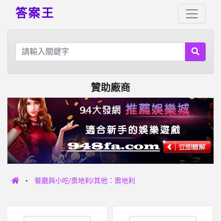
答案王
贊助廠商
餐廳與小吃/奧地利/其他：奧地利