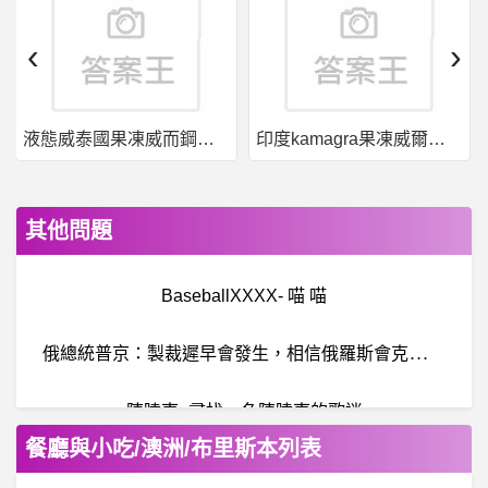
‹
›
液態威泰國果凍威而鋼哪裡買
印度kamagra果凍威爾剛用於治療男性勃起功能障礙
其他問題
BaseballXXXX- 喵 喵
俄
總統普京：製裁遲早會發生，相信俄羅斯會克服所有困難
陳曉東- 尋找一名陳曉東的歌迷
餐廳與小吃/澳洲/布里斯本列表
棒
球- 南韓球員態度真的不行吧 南韓球員態度真的不行吧