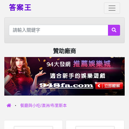
答案王
贊助廠商
餐廳與小吃/澳洲/布里斯本