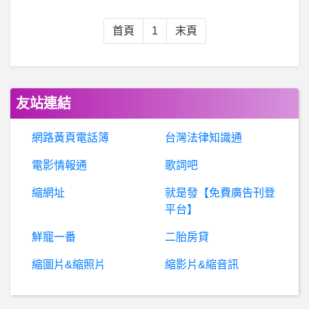
個人電腦購買- AMD 3700x 主機板搭配
首頁
1
末頁
股
票- 為何沒有日本高股息ETF 為何沒有日本高股息ETF
BaseballXXXX- 確診第四天 確診第四天
友站連結
機車 摩托車- 光陽GP普利珠 光陽GP普利珠
網路黃頁電話簿
台灣法律知識通
電影情報通
歌詞吧
行動通訊- realme 6i 收的到米家的通知嗎？
縮網址
就是發【免費廣告刊登
希
洽- 妮姬的聖誕露菲為什麼要拍REC 妮姬的聖誕露菲為什麼要拍REC
平台】
鮮寵一番
二胎房貸
股票- 台股營收跟股價 台股營收跟股價
縮圖片&縮照片
縮影片&縮音訊
Lodoss- 羅德斯島戰記-繁/簡版的差異