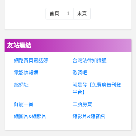
希
洽- 影宅的艾米莉可太戳了吧 影宅的艾米莉可太戳了吧
首頁
1
末頁
棒
球- 有人可以繼承高國輝的大砲位子嗎？ 有人可以繼承高國輝的大砲位子嗎？
希
洽- 曉如果要踢人第一個要踢誰？ 曉如果要踢人第一個要踢誰？
友站連結
女
人話題- 為啥總有人討論 台灣發展足球？ 為啥總有人討論 台灣發展足球？
網路黃頁電話簿
台灣法律知識通
電影情報通
歌詞吧
英
雄聯盟- 約中路單挑要付多少出場費? 約中路單挑要付多少出場費?
縮網址
就是發【免費廣告刊登
股
票- 投資個股和市值型ETF的優缺點是什麼 投資個股和市值型ETF的優缺點是什麼
平台】
鮮寵一番
二胎房貸
股票- 航運是不是穩了？ 航運是不是穩了？
縮圖片&縮照片
縮影片&縮音訊
耳機- 藍芽耳機 推薦