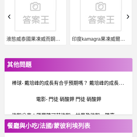
‹
›
液態威泰國果凍威而鋼哪裡買
印度kamagra果凍威爾剛用於治療男性勃起功能障礙
其他問題
棒
球- 戴培峰的成長有合乎預期嗎？ 戴培峰的成長有合乎預期嗎？
電影- 門徒 硝酸鉀 門徒 硝酸鉀
詐
騙分享：匯豐陳可芯詐騙，林思盈詐騙，陳嘉華詐騙，匯豐詐騙是真的嗎？被匯豐詐騙了怎麼辦？
餐廳與小吃/法國/蒙彼利埃列表
棒
球- 為啥以前日本隊都派松坂對付中華隊? 為啥以前日本隊都派松坂對付中華隊?