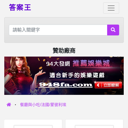
答案王
贊助廠商
餐廳與小吃/法國/蒙彼利埃