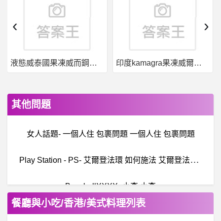
‹
›
液態威泰國果凍威而鋼哪裡買
印度kamagra果凍威爾剛用於治療男性勃起功能障礙
其他問題
女人話題- 一個人住 包裹問題 一個人住 包裹問題
P
lay Station - PS- 艾爾登法環 如何施法 艾爾登法環 如何施法
BaseballXXXX- 小李 小李
餐廳與小吃/香港/美式料理列表
C/C++-[QT