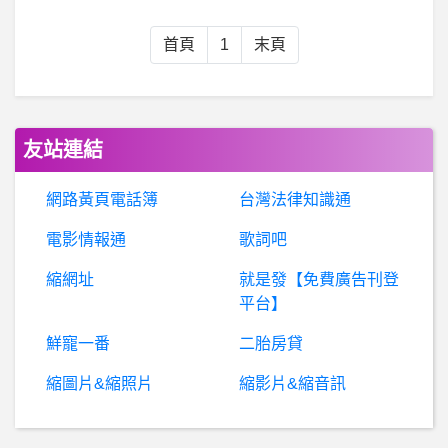
Eurovision- 歐洲歌唱大賽2019 Semi-final 1
首頁
1
末頁
蘋
果iOS作業系統- 電池更換後喇叭爆音 電池更換後喇叭爆音
希
洽- 董卓形象什麼時候定型成胖子的？ 董卓形象什麼時候定型成胖子的？
友站連結
棒球- 台灣為什麼沒有強投 台灣為什麼沒有強投
網路黃頁電話簿
台灣法律知識通
電影情報通
歌詞吧
美
國籃球- 例行賽MVP=籃球名人堂 能繼續維持嗎? 例行賽MVP=籃球名人堂 能繼續維持嗎?
縮網址
就是發【免費廣告刊登
Fighters- 柏融2020的低迷不振
平台】
鮮寵一番
二胎房貸
科
技人-日本公司是不是請不起台灣人了! 日本公司是不是請不起台灣人了!
縮圖片&縮照片
縮影片&縮音訊
B
aseballXXXX- 嘉義回台北的國道客運 嘉義回台北的國道客運