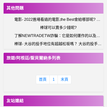
‹
›
液態威泰國果凍威而鋼哪裡買
印度kamagra果凍威爾剛用於治療男性勃起功能障礙
其他問題
電影- 2022進場看過的電影,the Best會給哪部呢? 2022進場看過的電影,the Best會給哪部呢?
棒球可以賣多少錢呢?
了解NEWTRADETW詐騙：它是如何運作的以及Nasdaq詐騙
棒球- 大谷的投手地位有超越松坂嗎？ 大谷的投手地位有超越松坂嗎？
希洽- 瑪奇英雄傳當初G社沒轉移現在無課還能玩? 瑪奇英雄傳當初G社沒轉移現在無課還能玩?
旅遊/阿根廷/聖貝爾納多列表
錶板- 買勞要什麼等級才能試戴 買勞要什麼等級才能試戴