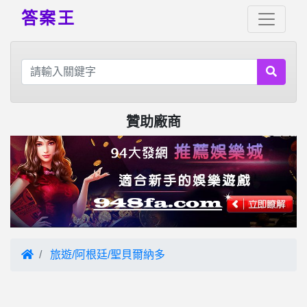
答案王
贊助廠商
旅遊/阿根廷/聖貝爾納多