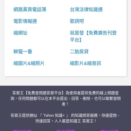
Linux- linux裝驅動程式的問題
詐騙爆料： 揭秘黑平台成大，被成大詐騙怎麼辦？ 成大是詐騙平台，成大是詐騙黑平台，揭秘成大詐騙手法
首頁
1
末頁
行動通訊- 未來手機拍出來的照片還有真實性嗎？ 未來手機拍出來的照片還有真實性嗎？
Olympics_ISG- 想請問關於體操轉播 想請問關於體操轉播
友站連結
BaseballXXXX- 周思齊近一個月的OPS+ 周思齊近一個月的OPS+
電腦喇叭 音響系統- 15k 被動式組合推薦 15k 被動式組合推薦
網路黃頁電話簿
台灣法律知識通
棒球- 今年還是洪一中真的可以變成win now球隊? 今年還是洪一中真的可以變成win now球隊?
電影情報通
歌詞吧
當詐騙集團遇到阿嬤
BaseballXXXX- 恰恰 恰恰
縮網址
就是發【免費廣告刊登
平台】
暗黑破壞神 - D3,D2,D1- D4 德魯伊(拍拍熊)這三件褲子擇一 D4 德魯伊(拍拍熊)這三件褲子擇一
鮮寵一番
二胎房貸
機車 摩托車- 將手機置於機車坐墊上使用，是否違法? 將手機置於機車坐墊上使用，是否違法?
高雄- 高雄有漂亮的公園嗎？(想搬家) 高雄有漂亮的公園嗎？(想搬家)
縮圖片&縮照片
縮影片&縮音訊
Olympics_ISG- 不覺得戴陳戰有當年費納決的相似感？ 不覺得戴陳戰有當年費納決的相似感？