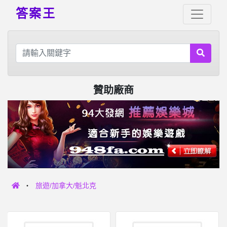
答案王
贊助廠商
旅遊/加拿大/魁北克