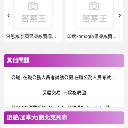
‹
›
液態威泰國果凍威而鋼哪裡買
印度kamagra果凍威爾剛用於治療男性勃起功能障礙
其他問題
公
職- 在職公務人員考試請公假 在職公務人員考試請公假
房屋交易- 三房格局圖
蘋
果iOS作業系統- YouTube付款遭拒 YouTube付款遭拒
旅遊/加拿大/魁北克列表
行
動通訊- Google pixel 5a重新定義“圓”廣告 Google pixel 5a重新定義“圓”廣告