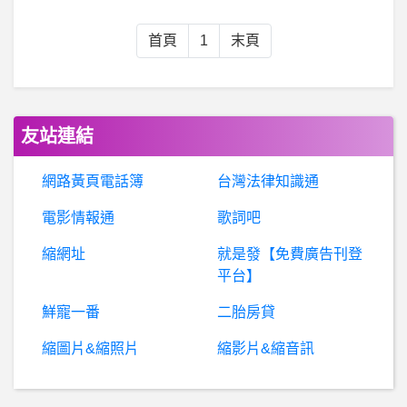
房屋交易- 賣掉還是出租 賣掉還是出租
首頁
1
末頁
請問台灣哪裡適合帶狗狗去玩！?
儲存裝置- 此行動硬碟出廠時即如此分割嗎?
友站連結
機車 摩托車- RV150 三環錶更換 RV150 三環錶更換
網路黃頁電話簿
台灣法律知識通
電影情報通
歌詞吧
棒
球- 黑豹旗至今最好看的賽事是那一場？ 黑豹旗至今最好看的賽事是那一場？
縮網址
就是發【免費廣告刊登
C
oinsbank是真是假？假投資真詐騙、Coinsbank詐騙、Coinsbank交易所詐騙、Coinsbank詐騙APP、合約交易、加密貨幣
平台】
鮮寵一番
二胎房貸
電
影- Gunn宣布他的超人將會如期上映 Gunn宣布他的超人將會如期上映
縮圖片&縮照片
縮影片&縮音訊
房屋交易- 電線抽換線 電線抽換線