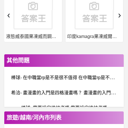
‹
›
液態威泰國果凍威而鋼哪裡買
印度kamagra果凍威爾剛用於治療男性勃起功能障礙
其他問題
棒
球- 在中職當rp是不是很不值得 在中職當rp是不是很不值得
希
洽- 畫漫畫的入門是四格漫畫嗎？ 畫漫畫的入門是四格漫畫嗎？
棒球- 需要設定終結者嗎 需要設定終結者嗎
旅遊/越南/河內市列表
希
洽-逆A鋼彈當初去屠所有其他紀元的鋼彈怎麼屠 逆A鋼彈當初去屠所有其他紀元的鋼彈怎麼屠