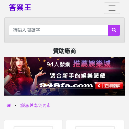
答案王
贊助廠商
旅遊/越南/河內市