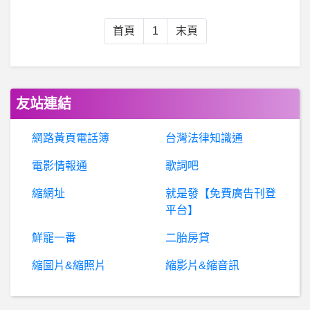
房
屋交易- 請問桃園八德廣豐特區的前景？ 請問桃園八德廣豐特區的前景？
首頁
1
末頁
W
orldCup- 英法這兩隊體力條怎麼那麼長?? 英法這兩隊體力條怎麼那麼長??
棒球- 鋼龍最近怎麼了？ 鋼龍最近怎麼了？
友站連結
高
雄- 鳳山或靠近鳳山有健保徒手復健診所嗎 鳳山或靠近鳳山有健保徒手復健診所嗎
網路黃頁電話簿
台灣法律知識通
電影情報通
歌詞吧
股票- 股市是不是有黑手 股市是不是有黑手
縮網址
就是發【免費廣告刊登
知識奧秘- 不閉環生命在演化中被大自然不斷的刪除
平台】
鮮寵一番
二胎房貸
希
洽- 人氣越高的偶像越會說謊嗎? 人氣越高的偶像越會說謊嗎?
縮圖片&縮照片
縮影片&縮音訊
BaseballXXXX- 薑母鴨 薑母鴨