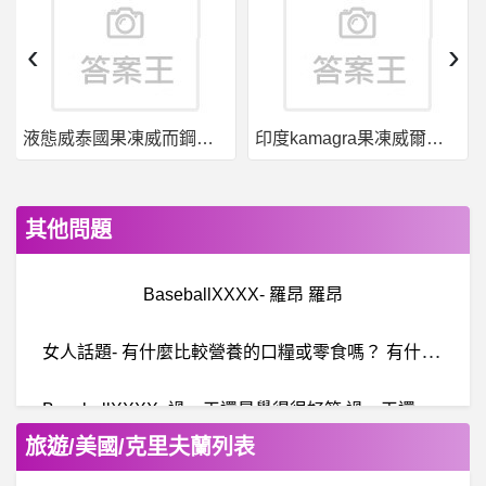
‹
›
液態威泰國果凍威而鋼哪裡買
印度kamagra果凍威爾剛用於治療男性勃起功能障礙
其他問題
BaseballXXXX- 羅昂 羅昂
女
人話題- 有什麼比較營養的口糧或零食嗎？ 有什麼比較營養的口糧或零食嗎？
B
aseballXXXX- 過一天還是覺得很好笑 過一天還是覺得很好笑
旅遊/美國/克里夫蘭列表
MEXC詐騙，林默詐騙，KOPROPLUS詐騙