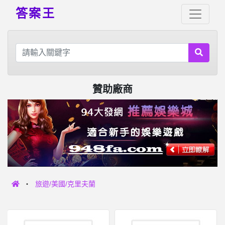
答案王
贊助廠商
旅遊/美國/克里夫蘭