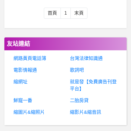
B
aseballXXXX- 台灣棒球世界第二？ 台灣棒球世界第二？
首頁
1
末頁
銀行服務- 零錢存款機 零錢存款機
NextTopModel- 波蘭名模生死鬥 0912
友站連結
希
洽- 鋼彈動畫的『本質』是什麼？ 鋼彈動畫的『本質』是什麼？
網路黃頁電話簿
台灣法律知識通
電影情報通
歌詞吧
GRAEX是詐騙，假投資，真詐騙。
縮網址
就是發【免費廣告刊登
股票- AI股短線到頂了嗎？ AI股短線到頂了嗎？
平台】
鮮寵一番
二胎房貸
BaseballXXXX- 四爺跟坤宇 四爺跟坤宇
縮圖片&縮照片
縮影片&縮音訊
BaseballXXXX- 邦邦 邦邦