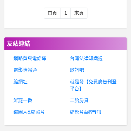
利率比較標準迷思,該如何破解?
首頁
1
末頁
高雄- 新甲國小附近月租停車位
cleats- Adias的street shoes 跟 cage shoes
友站連結
AISM詐騙、鎖倉挖礦詐騙 『通報』
網路黃頁電話簿
台灣法律知識通
電影情報通
歌詞吧
棒球- 關於墨西哥聯盟的實力?
縮網址
就是發【免費廣告刊登
希
洽- 小傑何時才會被正名為岡 小傑何時才會被正名為岡
平台】
鮮寵一番
二胎房貸
希
洽- 主角是補師但可以利用補技能造成傷害的作 主角是補師但可以利用補技能造成傷害的作
縮圖片&縮照片
縮影片&縮音訊
農業議題- 谷特菌液肥