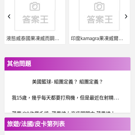
‹
›
液態威泰國果凍威而鋼哪裡買
印度kamagra果凍威爾剛用於治療男性勃起功能障礙
其他問題
美國籃球- 組團定義？ 組團定義？
我
15歲，幾乎每天都要打飛機，但是最近在射精之前都會有一陣腹痛，這是因為太過於頻繁嗎？要怎麼解決?
蘋
果iOS作業系統- 蘋果線上商店關閉中 蘋果線上商店關閉中
旅遊/法國/皮卡第列表
網
球- 體育署還沒放謝淑薇奪冠的新聞? 體育署還沒放謝淑薇奪冠的新聞?