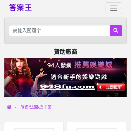
答案王
贊助廠商
旅遊/法國/皮卡第