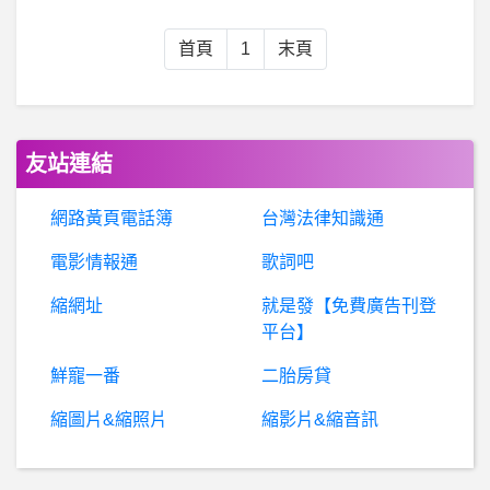
BaseballXXXX- 徐基麟 徐基麟
首頁
1
末頁
健
身- 仰卧臂屈伸椅子應該用平還是上斜? 仰卧臂屈伸椅子應該用平還是上斜?
股
票- 有推薦資券源充足的券商嗎 有推薦資券源充足的券商嗎
友站連結
台中有推薦的開眼袋醫生嗎?
網路黃頁電話簿
台灣法律知識通
電影情報通
歌詞吧
棒
球- 系際盃打到後面都甲二水準了吧？ 系際盃打到後面都甲二水準了吧？
縮網址
就是發【免費廣告刊登
台
南- 台南開車真的會讓人中風 台南開車真的會讓人中風
平台】
鮮寵一番
二胎房貸
棒
球- WBC 怎麼不在單一城市舉辦 WBC 怎麼不在單一城市舉辦
縮圖片&縮照片
縮影片&縮音訊
電腦輔助設計- solidedge 建模方向