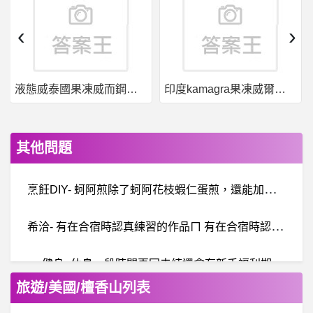
‹
›
液態威泰國果凍威而鋼哪裡買
印度kamagra果凍威爾剛用於治療男性勃起功能障礙
其他問題
烹
飪DIY- 蚵阿煎除了蚵阿花枝蝦仁蛋煎，還能加啥 蚵阿煎除了蚵阿花枝蝦仁蛋煎，還能加啥
希
洽- 有在合宿時認真練習的作品ㄇ 有在合宿時認真練習的作品ㄇ
健身- 休息一段時間再回去練還會有新手福利期
旅遊/美國/檀香山列表
棒球- 穀保林潘 穀保林潘