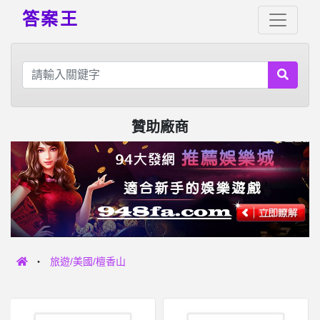
答案王
贊助廠商
旅遊/美國/檀香山