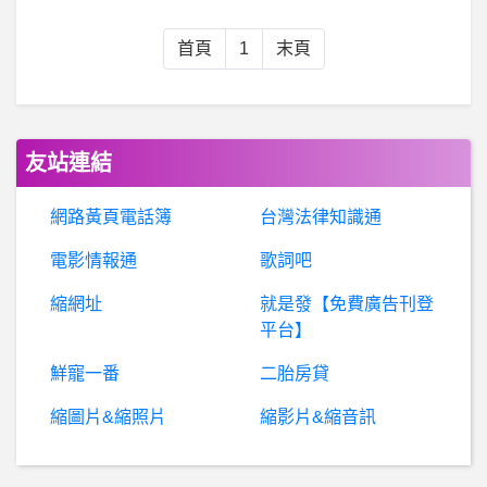
華銀詐騙
首頁
1
末頁
銀行服務- 銀行的存款保險 銀行的存款保險
Bitcore是詐騙嗎？Bitcore是真的嗎?
友站連結
假
冒導師陳嘉華詐騙、滙豐證券外資詐騙、HSBC滙豐詐騙、滙豐陳可芯詐騙、嘉華投顧詐騙、助理林思盈詐騙、投資詐騙
網路黃頁電話簿
台灣法律知識通
電影情報通
歌詞吧
棒球- 祭品文 祝荷蘭完封 祭品文 祝荷蘭完封
縮網址
就是發【免費廣告刊登
棒
球- 換助跟五虎將事件哪個比較誇張 換助跟五虎將事件哪個比較誇張
平台】
鮮寵一番
二胎房貸
單
眼相機- 請問片幅與景深尺和估焦的關係 請問片幅與景深尺和估焦的關係
縮圖片&縮照片
縮影片&縮音訊
李
兆華詐騙、理財達人秀存股班詐騙群、假投資真詐財、假冒名人詐騙、老師代操詐騙【網友不會幫你賺錢、請勿聽信網友投資】