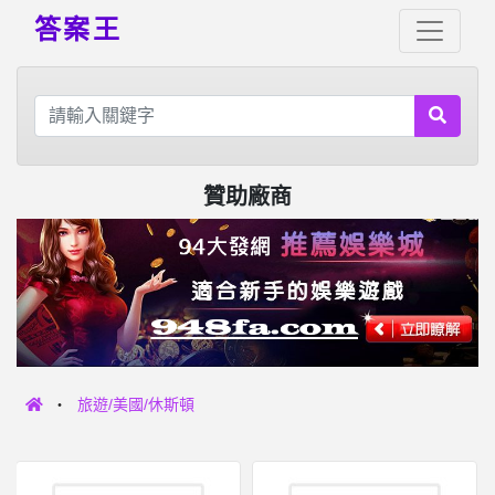
答案王
贊助廠商
旅遊/美國/休斯頓