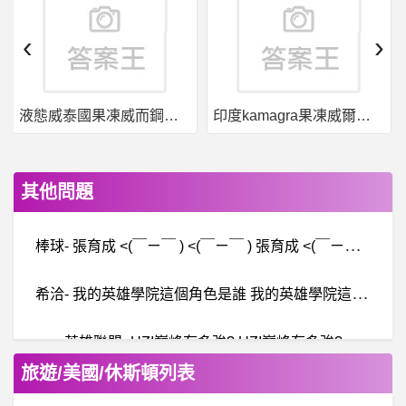
‹
›
液態威泰國果凍威而鋼哪裡買
印度kamagra果凍威爾剛用於治療男性勃起功能障礙
其他問題
棒
球- 張育成 <(￣ㄧ￣ ) <(￣ㄧ￣ ) 張育成 <(￣ㄧ￣ ) <(￣ㄧ￣ )
希
洽- 我的英雄學院這個角色是誰 我的英雄學院這個角色是誰
英雄聯盟- UZI巔峰有多強? UZI巔峰有多強?
旅遊/美國/休斯頓列表
傳直銷- 安麗 生活會員加入