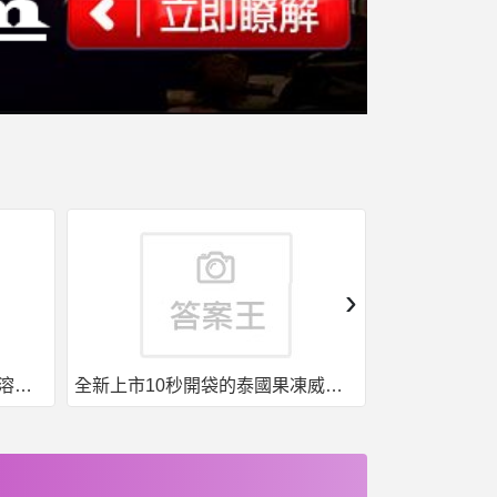
›
果凍威而鋼50入，液態威，口溶速效
全新上市10秒開袋的泰國果凍威而鋼強勢來襲