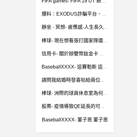
FIFA games- FIFA 19 UT 新手疑問
爆料：EXODUS詐騙平台、NUFI詐騙平台、澳門摩珀斯詐騙、虛擬貨幣詐騙、博彩投資詐騙
靜坐 - 冥想- 疲憊感-人生長久的困擾
棒球- 現在想看張打國家隊還是當兵 現在想看張打國家隊還是當兵
信用卡- 關於辦雙幣鈦金卡 關於辦雙幣鈦金卡
BaseballXXXX- 這賽勒斯 這賽勒斯
請問我結婚時發喜帖給兩位同學，一男一女，當時他們還是男女朋友，兩人各包了一包紅包，等於共兩包，現在換他們要結婚了..請問我要怎麼包比較好?
棒球- 洲際的球員休息室為何不翻新？ 洲際的球員休息室為何不翻新？
股票- 疫情導致QE延長的可能性
BaseballXXXX- 董子恩 董子恩