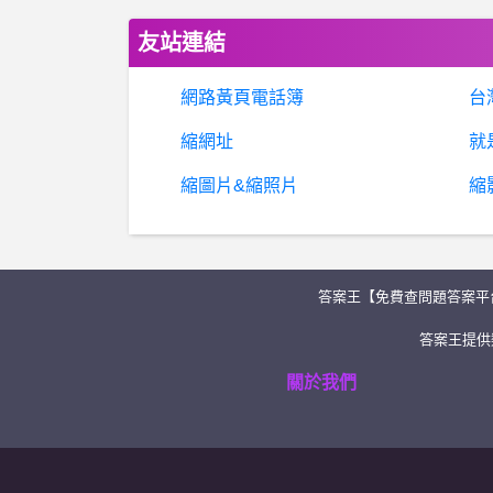
友站連結
網路黃頁電話簿
台
縮網址
就
縮圖片&縮照片
縮
答案王【免費查問題答案平
答案王提供類
關於我們