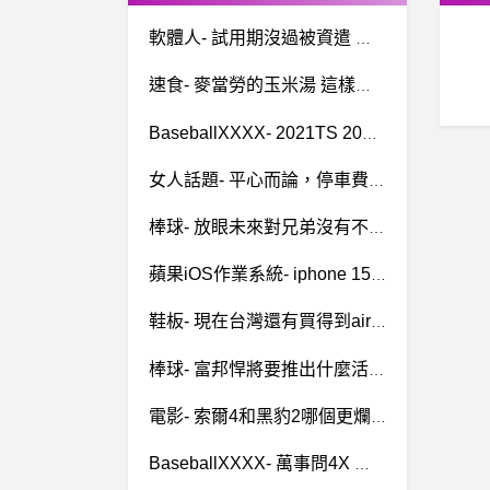
軟體人- 試用期沒過被資遣 試用期沒過被資遣
速食- 麥當勞的玉米湯 這樣還能喝嗎 麥當勞的玉米湯 這樣還能喝嗎
BaseballXXXX- 2021TS 2021TS
女人話題- 平心而論，停車費應該要翻倍吧 平心而論，停車費應該要翻倍吧
棒球- 放眼未來對兄弟沒有不好吧？ 放眼未來對兄弟沒有不好吧？
蘋果iOS作業系統- iphone 15 Vs pro系列續航比較(找13代測 iphone 15 Vs pro系列續航比較(找13代測
鞋板- 現在台灣還有買得到airmax KOD的店面嗎
棒球- 富邦悍將要推出什麼活動才能吸引球迷進 富邦悍將要推出什麼活動才能吸引球迷進
電影- 索爾4和黑豹2哪個更爛? 索爾4和黑豹2哪個更爛?
BaseballXXXX- 萬事問4X 萬事問4X