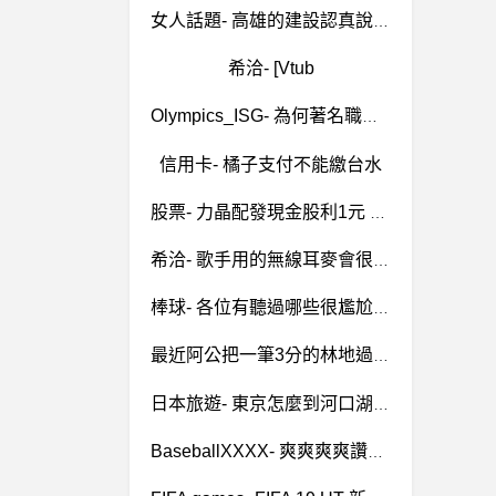
女人話題- 高雄的建設認真說比台北還屌吧？ 高雄的建設認真說比台北還屌吧？
希洽- [Vtub
Olympics_ISG- 為何著名職業拳手很少參加奧運？ 為何著名職業拳手很少參加奧運？
信用卡- 橘子支付不能繳台水
股票- 力晶配發現金股利1元 力晶配發現金股利1元
希洽- 歌手用的無線耳麥會很貴嗎 歌手用的無線耳麥會很貴嗎
棒球- 各位有聽過哪些很尷尬的應援？ 各位有聽過哪些很尷尬的應援？
最近阿公把一筆3分的林地過戶給我，但所有權狀好像要幾年後才會下來，再這樣的情況下，林地可以貸款嗎？ 3分大約可以貸多少?
日本旅遊- 東京怎麼到河口湖和御殿場outlet 東京怎麼到河口湖和御殿場outlet
BaseballXXXX- 爽爽爽爽讚讚讚讚 爽爽爽爽讚讚讚讚