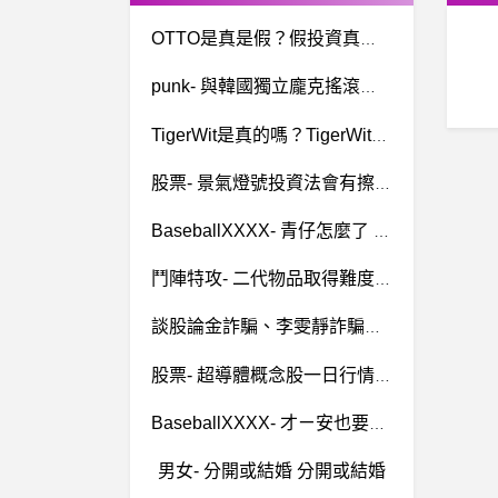
OTTO是真是假？假投資真詐騙、OTTO詐騙、OTTO假電商平台、跨境電商詐騙、OTTO網路開店無需囤貨是假的
punk- 與韓國獨立龐克搖滾樂團交流及聯合公演
TigerWit是真的嗎？TigerWit安全嗎？TigerWit是詐騙嗎？
股票- 景氣燈號投資法會有擦鞋童效應嗎？ 景氣燈號投資法會有擦鞋童效應嗎？
BaseballXXXX- 青仔怎麼了 青仔怎麼了
鬥陣特攻- 二代物品取得難度高好多 二代物品取得難度高好多
談股論金詐騙、李雯靜詐騙、吳采凌詐騙、主力佈局合作詐騙、飆股詐騙、投資詐騙黑平台
股票- 超導體概念股一日行情？ 超導體概念股一日行情？
BaseballXXXX- 才ㄧ安也要吹那個 才ㄧ安也要吹那個
男女- 分開或結婚 分開或結婚