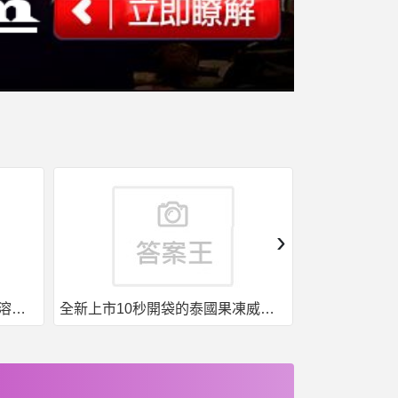
›
果凍威而鋼50入，液態威，口溶速效
全新上市10秒開袋的泰國果凍威而鋼強勢來襲