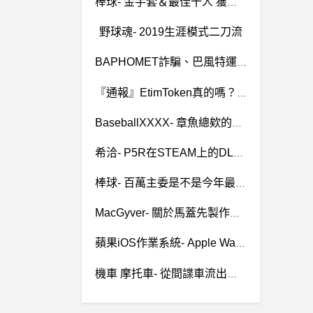
棒球- 金手套＆最佳十人 獲獎標準？ 金手套＆最佳十人 獲獎標準？
野球魂- 2019生涯模式二刀流
BAPHOMET詐騙、巴風特運彩分析詐騙、勝利方程式詐騙 『爆料』
『通報』EtimToken真的嗎？EtimToken詐騙、有被EtimToken騙錢的嗎 ？Tea's Buyee真的嗎？Tea's Buyee詐騙、被騙錢能拿回嗎？
BaseballXXXX- 章魚總欸的教練團 章魚總欸的教練團
希洽- P5R在STEAM上的DLC怎麼用 P5R在STEAM上的DLC怎麼用
棒球- 百萬主委是不是今年最差補強 百萬主委是不是今年最差補強
MacGyver- 關於馬蓋先製作的一集關於六四的那一集
蘋果iOS作業系統- Apple Watch Hermès Apple Watch Hermès
機車 摩托車- 從間諜車流出到正式上市大概要多久 從間諜車流出到正式上市大概要多久