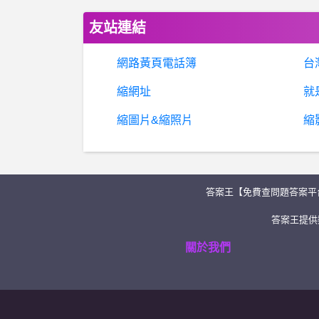
友站連結
網路黃頁電話簿
台
縮網址
就
縮圖片&縮照片
縮
答案王【免費查問題答案平
答案王提供類
關於我們