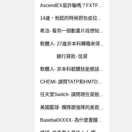
AscendEX是詐騙嗎？FXTF是詐騙嗎假平台.真詐騙
14歲，勃起的時候把包皮拉下來會痛?正常?
希洽- 看到一個動畫片段想知道是哪一部? 看到一個動畫片段想知道是哪一部?
軟體人- 27歲非本科轉職來得及嗎？ 27歲非本科轉職來得及嗎？
銀行貸款- 信貸
軟體人- 非本科韌體技能樹該怎麼點 非本科韌體技能樹該怎麼點
CHEMI- 請問TATP和HMTD的生成方程式為何?
任天堂Switch- 請問現在是脫手NS最佳時機嗎？
美國籃球- 爛隊跟強隊的差距 爛隊跟強隊的差距 已刪文
BaseballXXXX- 為什麼要酸天哥 為什麼要酸天哥