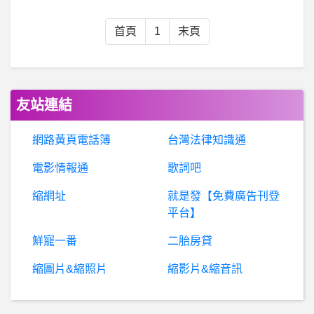
BaseballXXXX- 夠送了嗎 夠送了嗎
首頁
1
末頁
希
洽- 貓貓不給我買手搖杯怎辦? 貓貓不給我買手搖杯怎辦?
請問大學生上課有要必備平板或電腦嗎？
友站連結
男女- 關於和女友吃飯分攤 關於和女友吃飯分攤
網路黃頁電話簿
台灣法律知識通
電影情報通
歌詞吧
希
洽- 這年頭還有人在玩文字冒險遊戲嗎？ 這年頭還有人在玩文字冒險遊戲嗎？
縮網址
就是發【免費廣告刊登
T
radingweb詐騙，Bitaza詐騙，RMADA詐騙，Azbit詐騙
平台】
鮮寵一番
二胎房貸
棒
球- 雖然很可惜 但也不用太擔心 雖然很可惜 但也不用太擔心
縮圖片&縮照片
縮影片&縮音訊
盈
昌投顧安全嗎？盈昌投顧詐騙、盈昌投顧投資詐騙、盈昌投顧交易所詐騙、飆股詐騙、YingChang詐騙、盈昌投顧林老師、誘導購買裕隆股票、無法出金【受害人購買裕隆股票被騙全家積蓄】