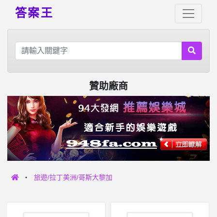
答案王
贊助廠商
旅遊/拉丁美洲/哥斯大黎加