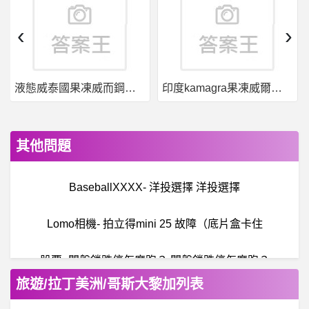
‹
›
液態威泰國果凍威而鋼哪裡買
印度kamagra果凍威爾剛用於治療男性勃起功能障礙
其他問題
BaseballXXXX- 洋投選擇 洋投選擇
Lomo相機- 拍立得mini 25 故障（底片盒卡住
股票- 開盤鎖跌停怎麼跑？ 開盤鎖跌停怎麼跑？
旅遊/拉丁美洲/哥斯大黎加列表
馬祖- 馬祖紅糟料理食譜推薦