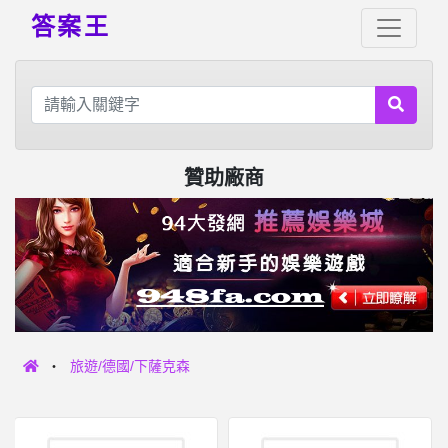
答案王
贊助廠商
旅遊/德國/下薩克森