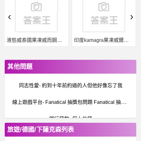
‹
›
液態威泰國果凍威而鋼哪裡買
印度kamagra果凍威爾剛用於治療男性勃起功能障礙
其他問題
同志性愛- 約到十年前約過的人但他好像忘了我
線
上遊戲平台- Fanatical 抽獎包問題 Fanatical 抽獎包問題
銀行貸款- 個人信貸
旅遊/德國/下薩克森列表
房屋交易- 不動產說明書索取 不動產說明書索取