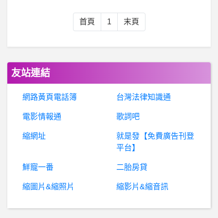
男
女- 今年股利能領二十萬能在女生心中加到分嗎 今年股利能領二十萬能在女生心中加到分嗎
首頁
1
末頁
NBAGM- 何時不用參加選秀?
仙境傳說-手機版- 怎麼換裝比較好?
友站連結
What is the meaning of sportsbook?
網路黃頁電話簿
台灣法律知識通
電影情報通
歌詞吧
行動通訊- 這種矽膠軟殼效果 這種矽膠軟殼效果
縮網址
就是發【免費廣告刊登
Scenarist- 以武漢肺炎為主或背景的故事
平台】
鮮寵一番
二胎房貸
房
屋交易- asml進駐的林口vs台積即將要去的龍潭 asml進駐的林口vs台積即將要去的龍潭
縮圖片&縮照片
縮影片&縮音訊
雙和(中和-永和)- 請問目前中和交流道周邊的路況