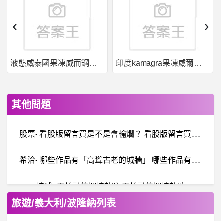
‹
›
液態威泰國果凍威而鋼哪裡買
印度kamagra果凍威爾剛用於治療男性勃起功能障礙
其他問題
股
票- 看股版留言買是不是會輸爛？ 看股版留言買是不是會輸爛？
希
洽- 哪些作品有「高聳古老的城牆」 哪些作品有「高聳古老的城牆」
棒球- 王柏融的揮棒軌跡 王柏融的揮棒軌跡
旅遊/義大利/波隆納列表
航
空板- k董晚上會自己開jx 2嗎？ k董晚上會自己開jx 2嗎？