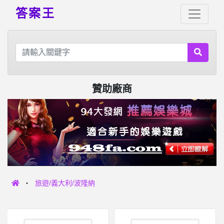
答案王
贊助廠商
旅遊/義大利/波隆納