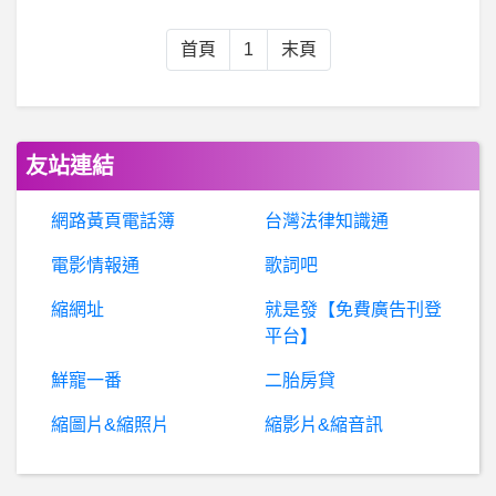
希
洽- 現代倫理觀 無雙 合理嗎? 現代倫理觀 無雙 合理嗎?
首頁
1
末頁
希
洽- 海賊是不是宣告爛尾了？ 海賊是不是宣告爛尾了？
棒
球- 郭天信什麼時後要剪頭髮 郭天信什麼時後要剪頭髮
友站連結
英雄聯盟- 明天DK皇族誰開大
網路黃頁電話簿
台灣法律知識通
電影情報通
歌詞吧
女人話題- 健康與運氣 健康與運氣
縮網址
就是發【免費廣告刊登
BaseballXXXX- 不用那麼激動吧 不用那麼激動吧
平台】
鮮寵一番
二胎房貸
鑫
騰財經是真是假？假投資真詐騙、鑫騰財經詐騙、鑫騰財經證劵投資詐騙、鑫騰財經APP詐騙、追尋薪夢想社群詐騙、保密合約詐騙
縮圖片&縮照片
縮影片&縮音訊
希洽- 所以holo 6期在紅什麼 所以holo 6期在紅什麼