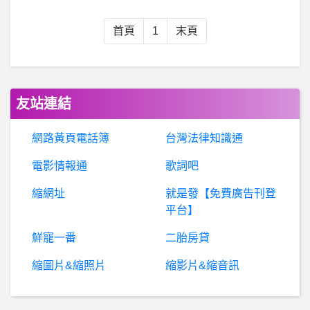
股
票- 公司靠匯率多賺的毛利不算好嗎？ 公司靠匯率多賺的毛利不算好嗎？
首頁
1
末頁
房
屋交易- 自建透天請益2-Soulfree杉研建設 自建透天請益2-Soulfree杉研建設
工作職場- ［問題］該不該離職呢？（長文）
友站連結
行
動通訊- ASUS ZF7 pro快掛掉了 ASUS ZF7 pro快掛掉了
網路黃頁電話簿
台灣法律知識通
電影情報通
歌詞吧
電
腦突然螢幕變藍色、無法強制關機，但主機還是有在運作。這有可能是什麼原因？
縮網址
就是發【免費廣告刊登
爆
料：Gate.io是詐騙嗎？Gate.io詐騙是怎樣運作？Gate.io交易安全嗎？Gate.io是詐騙、已經有多人被騙
平台】
鮮寵一番
二胎房貸
希
洽- 只要作者犯罪作品就一定會被腰斬嗎？ 只要作者犯罪作品就一定會被腰斬嗎？
縮圖片&縮照片
縮影片&縮音訊
B
aseballXXXX- 會特別喜歡人氣低的球員嗎 會特別喜歡人氣低的球員嗎