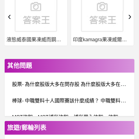
‹
›
液態威泰國果凍威而鋼哪裡買
印度kamagra果凍威爾剛用於治療男性勃起功能障礙
其他問題
股
票- 為什麼股版大多在問存股 為什麼股版大多在問存股
棒
球- 中職雙料十人國際賽該什麼成績？ 中職雙料十人國際賽該什麼成績？
M
OT詐騙、MOT博彩詐騙、博彩買入詐騙、詐騙不出金
旅遊/郵輪列表
股票- 金庸是不是很佛心 金庸是不是很佛心