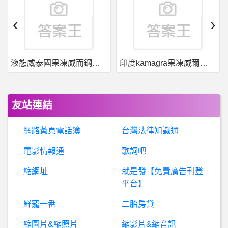
爆
料詐騙平台：Exchange詐騙，TriiiX詐騙、MEXC詐騙、TRX詐騙、KontakperkasaFutures詐騙、Worldcoin詐騙、Commerzwelt詐騙、TRXFO詐騙、Pips Options詐騙、FCF Markets詐騙、Motisons詐騙、Kontakperkasa Futures詐騙、Globalfxmininghub詐騙、WBroker華通詐騙
‹
›
鬥地主技巧學好學滿火速成為賭神錢錢輕鬆入口袋?!
液態威泰國果凍威而鋼哪裡買
印度kamagra果凍威爾剛用於治療男性勃起功能障礙
日本朝日電視台 音樂直播節目- superlive2015
台南- 有不錯的油漆和壁癌師傅嗎?
友站連結
希洽- [Vtub
網路黃頁電話簿
台灣法律知識通
蘋
果iOS作業系統- iPhone 15 Pro 這是烙印了嗎..？ iPhone 15 Pro 這是烙印了嗎..？
電影情報通
歌詞吧
縮網址
就是發【免費廣告刊登
希
洽- 英國開膛手傑克為什麼針對妓女？？ 英國開膛手傑克為什麼針對妓女？？
平台】
希
洽- 為啥不少異世界作品都喜歡搞經濟？ 為啥不少異世界作品都喜歡搞經濟？
鮮寵一番
二胎房貸
縮圖片&縮照片
縮影片&縮音訊
股
票- 經濟進入衰退，最好的投資標的？ 經濟進入衰退，最好的投資標的？