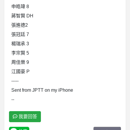
申皓瑋 8
蔣智賢 DH
張進德2
張冠廷 7
楊瑞承 3
李宗賢 5
周佳樂 9
江國豪 P
-----
Sent from JPTT on my iPhone
--
我要回答