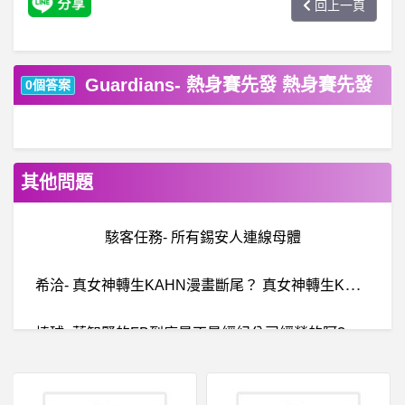
回上一頁
Guardians- 熱身賽先發 熱身賽先發
0個答案
其他問題
駭客任務- 所有錫安人連線母體
希
洽- 真女神轉生KAHN漫畫斷尾？ 真女神轉生KAHN漫畫斷尾？
棒
球- 蔣智賢的FB到底是不是經紀公司經營的阿? 蔣智賢的FB到底是不是經紀公司經營的阿?
暗
黑破壞神 - D3,D2,D1- 踼刺打狗的防自療 踼刺打狗的防自療