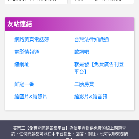
BaseballXXXX- 220 220
法
西斯 女性性愛- 事前避孕藥可以在經期後吃嗎 事前避孕藥可以在經期後吃嗎
友站連結
男
女- 誠摯請教：初期的有趣幽默聊天 誠摯請教：初期的有趣幽默聊天
網路黃頁電話簿
台灣法律知識通
通
報：AISM-EX交易所是真的嗎丨AISM-EX詐騙丨AISM-EX交易所詐騙丨AISM-EXAPP詐騙丨假投資真詐騙
電影情報通
歌詞吧
縮網址
就是發【免費廣告刊登
BaseballXXXX- 金金吱 金金吱
平台】
棒
球- 中職各隊目前有誰可說是少主？ 中職各隊目前有誰可說是少主？
鮮寵一番
二胎房貸
縮圖片&縮照片
縮影片&縮音訊
男
女- 遠距離真的是無解的嗎？ 遠距離真的是無解的嗎？
希
洽- 無慘 vs 阿爾卡特 誰比較強 無慘 vs 阿爾卡特 誰比較強
答案王【免費查問題答案平台】為使用者提供免費的線上問題查
西方製裁是為「推翻普京」？！唐寧街趕緊辯解
詢，任何問題都可以在本平台提出、回答、刪除，也可以聯繫發問