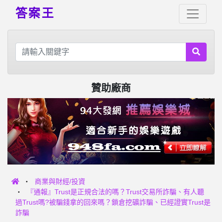
答案王
贊助廠商
商業與財經/投資
『通報』Trust是正規合法的嗎？Trust交易所詐騙、有人聽
過Trust嗎?被騙錢拿的回來嗎？鎖倉挖礦詐騙、已經證實Trust是
詐騙