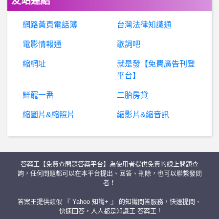
友站連結
英雄聯盟- MSI第一名要挑哪一隊比較好打?
網路黃頁電話簿
台灣法律知識通
銀行服務- 第一銀行網路銀行當機？（手機）
電影情報通
歌詞吧
縮網址
就是發【免費廣告刊登
棒球- 富邦已經為冠軍砸大錢了怎麼戰績還是這樣
平台】
希洽- 葦名弦一郎改成公主如何？
鮮寵一番
二胎房貸
縮圖片&縮照片
縮影片&縮音訊
房屋交易- 透天與大樓的價差 透天與大樓的價差
W
orldCup- 有沒有殞落的超新星可以介紹？ 有沒有殞落的超新星可以介紹？
答案王【免費查問題答案平台】為使用者提供免費的線上問題查
華
晨是詐騙嗎？安全合法嗎？華晨詐騙、華晨投資詐騙、受害人被騙118萬無法出金
詢，任何問題都可以在本平台提出、回答、刪除，也可以聯繫發問
者！
B
aseballXXXX- 2022富邦1-3選紀慶然的話 2022富邦1-3選紀慶然的話
答案王提供類似 『 Yahoo 知識+ 』 的知識問答服務，快速提問、
快速回答，人人都是知識王 答案王 !