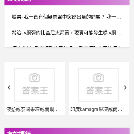
股
票- 我一直有個疑問盤中突然出量的問題？ 我一直有個疑問盤中突然出量的問題？
希
洽- v綱彈的比基尼火箭筒，現實可能發生嗎 v綱彈的比基尼火箭筒，現實可能發生嗎
日本旅遊- 重度網路使用的網卡 重度網路使用的網卡
BaseballXXXX- SAFE SAFE
希
洽- 異世界流浪美食家是否沒梗了 異世界流浪美食家是否沒梗了
‹
›
希洽- [Vtub
液態威泰國果凍威而鋼哪裡買
印度kamagra果凍威爾剛用於治療男性勃起功能障礙
電
影- 請問有描寫性冷感的劇情片嗎 請問有描寫性冷感的劇情片嗎
日
本旅遊- 請問有沒有日本人用的討論版？ 請問有沒有日本人用的討論版？