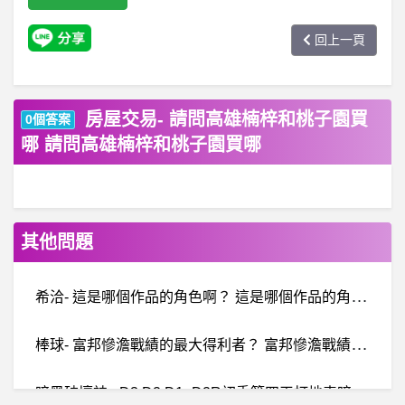
回上一頁
房屋交易- 請問高雄楠梓和桃子園買
0個答案
哪 請問高雄楠梓和桃子園買哪
其他問題
希
洽- 這是哪個作品的角色啊？ 這是哪個作品的角色啊？
棒
球- 富邦慘澹戰績的最大得利者？ 富邦慘澹戰績的最大得利者？
暗
黑破壞神 - D3,D2,D1- D2R初季第四天打地表暗黑 D2R初季第四天打地表暗黑