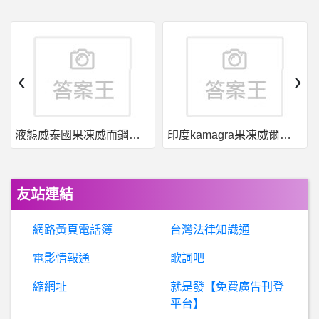
希
洽- Overlord動畫最新一集疑問 Overlord動畫最新一集疑問
BaseballXXXX- 爪的守護神 爪的守護神
‹
›
金
鼎證券詐騙，林茗雪詐騙，行動贏家詐騙，DFJBitcoin詐騙，MAX詐騙，愛挖寶詐騙，wow詐騙
液態威泰國果凍威而鋼哪裡買
印度kamagra果凍威爾剛用於治療男性勃起功能障礙
高雄- BABYSHARK快閃店
寶
可夢GO- 夥伴一起戰鬥無法取得愛心 夥伴一起戰鬥無法取得愛心
友站連結
光碟燒錄- 外接式DVD燒錄機的幾個疑問
網路黃頁電話簿
台灣法律知識通
BaseballXXXX- 統一獅 統一獅
電影情報通
歌詞吧
縮網址
就是發【免費廣告刊登
B
aseballXXXX- 萬事不決問4X，湯圓的湯底 萬事不決問4X，湯圓的湯底
平台】