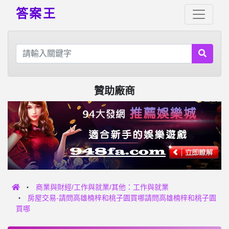
答案王
贊助廠商
商業與財經/工作與就業/其他：工作與就業
房屋交易-請問高雄楠梓和桃子園買哪請問高雄楠梓和桃子園
買哪