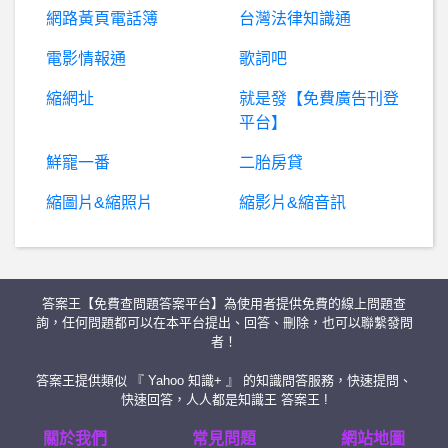
網路黃頁電話簿
台灣法律知識通
日本旅遊- 樂桃航空付款問題 樂桃航空付款問題
電影情報通
歌詞吧
縮網址
就是發【免費廣告刊登
C#- windows form如何開啟sqlite db檔？
平台】
棒
球- 林安可的接球是不是有問題 林安可的接球是不是有問題
鮮寵一番
二胎房貸
縮圖片&縮照片
縮影片&縮音訊
棒
球- 紅襪的打教Fatse會因張育成而丟飯碗嗎 紅襪的打教Fatse會因張育成而丟飯碗嗎
消防員- 請問在職考上三等特考是否能放棄填志願?
答案王【免費查問題答案平台】為使用者提供免費的線上問題查
請問 根號 1 是有理數還是無理數 ?
詢，任何問題都可以在本平台提出、回答、刪除，也可以聯繫發問
者！
家電- 暖氣跳停 暖氣跳停
答案王提供類似 『 Yahoo 知識+ 』 的知識問答服務，快速提問、
快速回答，人人都是知識王 答案王 !
進擊的巨人- 為什麼吉克在飛船上不跟艾蓮接觸?
關於我們
常見問題
網站地圖