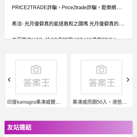
P
RICE2TRADE詐騙，Price2trade詐騙，鉅樂網路詐騙，兼差~譯方詐騙，兼差Claire詐騙
希
洽- 光月復僻真的能拯救和之國嗎 光月復僻真的能拯救和之國嗎
中
華電信MOD- 論CP值該選MOD199還是FRIDAY影音
棒
球- 藍普懦夫上勾拳都比大王還猛 藍普懦夫上勾拳都比大王還猛
希
洽-爐石掠寶囤積者說的骰需是什麼意思？ 爐石掠寶囤積者說的骰需是什麼意思？
‹
›
希
洽- 表演當天斷弦的概率(雷 表演當天斷弦的概率(雷
印度kamagra果凍威爾剛用於治療男性勃起功能障礙
果凍威而鋼50入，液態威，口溶速效
B
aseballXXXX- 好奇中職有機會玩規則五選秀嗎 好奇中職有機會玩規則五選秀嗎
BaseballXXXX- 身心俱疲 身心俱疲
友站連結
Ajax- script放在裡無法執行？