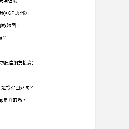
比泰迪強嗎
(XGPU)問題
灣教練團？
辦？
請勿聽信網友投資】
了… 還找得回來嗎？
tamp是真的嗎。