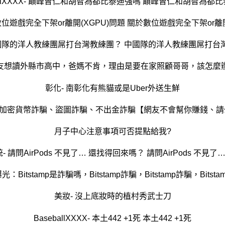
ballXXXX- 巔峰曾仁和胡智為都比泰迪強嗎 巔峰曾仁和胡智為都
於數位遊戲完全下架or離開(XGPU)問題 關於數位遊戲完全下架or離開
中國隊的洋人教練團屌打台灣教練團？ 中國隊的洋人教練團屌打台
友想讀外縣市高中，爸媽不肯，理由是要在家照顧哥哥，該怎麼
彰化- 南彰化有熊貓或是Uber外送生鮮
騙、加密貨幣詐騙、盜圖詐騙、不出金詐騙【網友不會幫你賺錢、
月子中心注意事項可否提點給我?
- 請問AirPods 不見了… 還找得回來嗎？ 請問AirPods 不見
Bitstamp是詐騙嗎，Bitstamp詐騙，Bitstamp詐騙，Bits
美妝- 沒上底妝時的植村秀武士刀
BaseballXXXX- 本土442 +1死 本土442 +1死