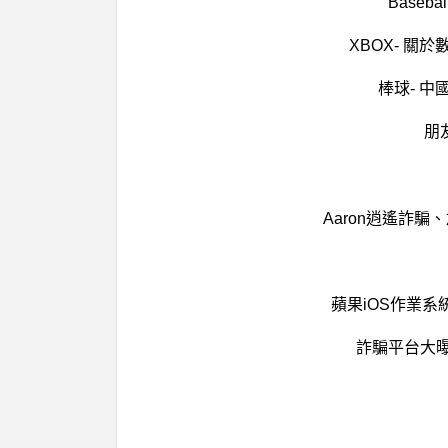
Base
XBOX- 關
棒球- 
朋
Aaron逍遙詐
蘋果iOS作業系統
詐騙平台大曝光：