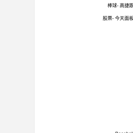
棒球- 高
股票- 今天