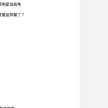
邦明星球員嗎
要重返榮耀了？