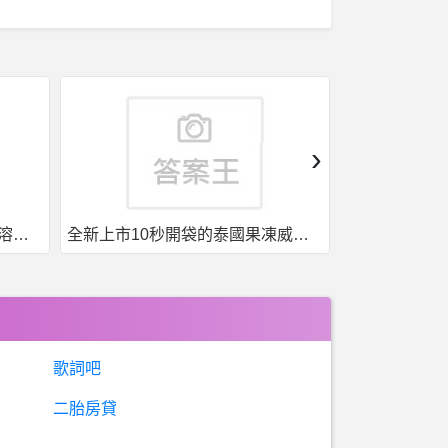
›
果凍威而鋼50入，液態威，口溶速效
全新上市10秒開袋的泰國果凍威而鋼強勢來襲
歌詞吧
二胎房貸