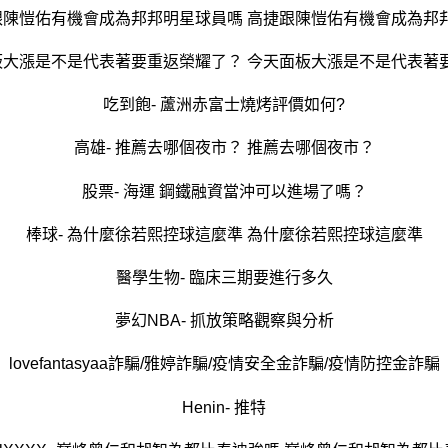
捷跟陳愷佑有機會成為邦邦明星球員嗎 高捷跟陳愷佑有機會成為邦
面板大漲是不是代表著要重返榮耀了？ 今天面板大漲是不是代表著
吃到飽- 蘆洲赤富士燒烤評價如何?
高雄- 推薦去哪個夜市？ 推薦去哪個夜市？
股票- 海運 鋼鐵融資當沖可以進場了嗎？
棒球- 為什麼徐若熙控球這麼準 為什麼徐若熙控球這麼準
醫學生物- 臨床三期要進行多久
夢幻NBA- 抓放策略觀察與分析
lovefantasyaa詐騙/雅婷詐騙/疫情安全金詐騙/疫情防控金詐騙
Henin- 推特