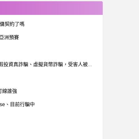
僱傭契約了嗎
到亞洲預賽
AISM安全嗎？AISM是詐騙嗎？AISM詐騙，AISM投資詐騙、AISM交易所詐騙、張國偉詐騙，陳俊佑詐騙、假投資真詐騙、虛擬貨幣詐騙，受害人被騙352萬無法提領
打線誰強
nbase、目前行騙中