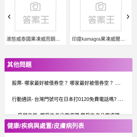
‹
›
液態威泰國果凍威而鋼哪裡買
印度kamagra果凍威爾剛用於治療男性勃起功能障礙
其他問題
股
票- 哪家最好被借券空？ 哪家最好被借券空？ 已刪文
行
動通訊- 台灣門號可在日本打0120免費電話嗎? 台灣門號可在日本打0120免費電話嗎?
房屋交易- 買房後老公寓處理 買房後老公寓處理
健康/疾病與處置/皮膚病列表
BaseballXXXX- 邦新秀簽約 邦新秀簽約