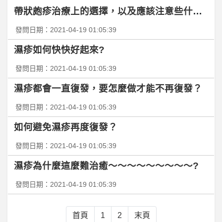
帶狀皰疹治療上的選擇，以及應該注意些什麼？
BaseballXXXX- 葉被續約 葉被續約
發問日期：2021-04-19 01:05:39
咖啡&蛋糕- Pablo迷你草莓巴斯克吃起來有水
濕疹如何快快好起來?
希
洽- 喜歡特別高大的女生是常見的性癖嗎？ 喜歡特別高大的女生是常見的性癖嗎？
發問日期：2021-04-19 01:05:39
濕疹都會一直復發，要怎麼做才能不再復發？
XiangSheng- youtube 好像有看到 緋蝶、弄、芭樂?
發問日期：2021-04-19 01:05:39
希
洽- 沒人在意山道猴的基友嗎 沒人在意山道猴的基友嗎
如何避免濕疹再度復發？
發問日期：2021-04-19 01:05:39
爆
料詐騙平台：CMEGROUP是詐騙嗎？CMEGROUP安全嗎？CMEGROUP詐騙、CMEGROUP投資詐騙、CMEGROUP交易所詐騙、cmemaxclub詐騙、黃金投資詐騙、SBIHoldings是詐騙嗎？SBIHoldings詐騙、SBIHoldings交易所詐騙
濕疹為什麼這麼難治癒～～～～～～～～～?
金
融交易- 賣 Multichart 凱衛資傳國內行情服務一年份
發問日期：2021-04-19 01:05:39
C
NAA是詐騙嗎？安全合法嗎？ CNAA詐騙、coinatcanna詐騙網址、虛擬貨幣詐騙、投資詐騙、無法出金
首頁
1
2
末頁