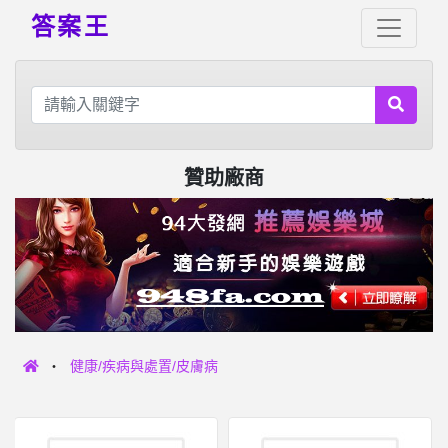
答案王
贊助廠商
健康/疾病與處置/皮膚病