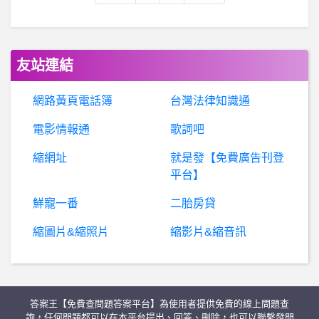
速食- 我的麥當勞剛更新了 我的麥當勞剛更新了
B
aseballXXXX- 沒薪轉可以辦信用卡或是貸款嗎？ 沒薪轉可以辦信用卡或是貸款嗎？
友站連結
變性- 中山醫謝明鴻
網路黃頁電話簿
台灣法律知識通
匯
添富基金是詐騙嗎？安全合法嗎？ 匯添富詐騙、匯添富基金詐騙、XJR-por詐騙、胡燁琳詐騙、CUAM第六期財富商學院詐騙群、假冒黑網投資詐騙、無法出金
電影情報通
歌詞吧
希
洽- 洛克人X5為什麼低預算感那麼重？ 洛克人X5為什麼低預算感那麼重？
縮網址
就是發【免費廣告刊登
平台】
B
aseballXXXX- 今年是不是中職歷史上最懸殊的一年？ 今年是不是中職歷史上最懸殊的一年？
鮮寵一番
二胎房貸
B
aseballXXXX- 有沒有專業台南人== 有沒有專業台南人==
縮圖片&縮照片
縮影片&縮音訊
希洽- 重生貝基達會怎麼選擇 重生貝基達會怎麼選擇
答案王【免費查問題答案平台】為使用者提供免費的線上問題查
Programming- VS2010加入web參考的問題
詢，任何問題都可以在本平台提出、回答、刪除，也可以聯繫發問