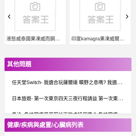
‹
›
液態威泰國果凍威而鋼哪裡買
印度kamagra果凍威爾剛用於治療男性勃起功能障礙
其他問題
任
天堂Switch- 我適合玩薩爾達 曠野之息嗎? 我適合玩薩爾達 曠野之息嗎?
日
本旅遊- 第一次東京四天三夜行程請益 第一次東京四天三夜行程請益
希
洽- 魯迪陽痿是艾莉絲下的貞操咒嗎？ 魯迪陽痿是艾莉絲下的貞操咒嗎？
健康/疾病與處置/心臟病列表
棒
球- 什麼時候中華隊才可以稱霸東亞 什麼時候中華隊才可以稱霸東亞