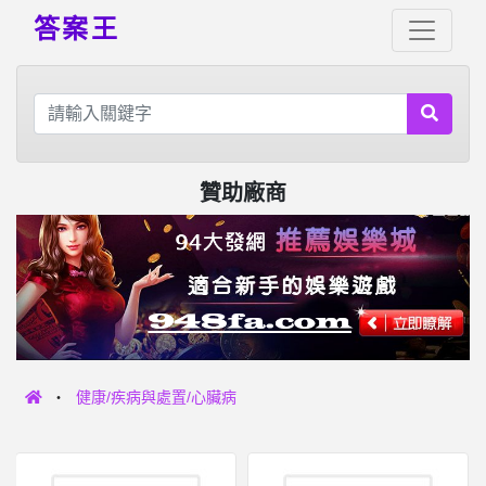
答案王
贊助廠商
健康/疾病與處置/心臟病