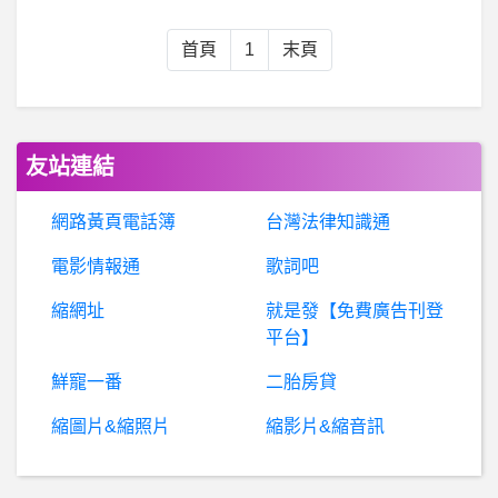
IM-Dragons- 0115演唱會觀後感
首頁
1
末頁
數
位貨幣-超小白問題, 交易所的資產與熱錢包差異 超小白問題, 交易所的資產與熱錢包差異
行動通訊- vivo陸機 台灣保固 vivo陸機 台灣保固
友站連結
棒
球- 樂天的打線怎麼那麼慘？ 樂天的打線怎麼那麼慘？
網路黃頁電話簿
台灣法律知識通
電影情報通
歌詞吧
茶板- 貓空茶館的選擇
縮網址
就是發【免費廣告刊登
希
洽- 巫師3主線破了之後 會想再玩一次嗎? 巫師3主線破了之後 會想再玩一次嗎?
平台】
鮮寵一番
二胎房貸
G
uardians- 鍵總們，提個好方案給教練團參考吧 鍵總們，提個好方案給教練團參考吧
縮圖片&縮照片
縮影片&縮音訊
希
洽- 宮下英樹的戰國為何沒有中國歷史漫畫紅? 宮下英樹的戰國為何沒有中國歷史漫畫紅?