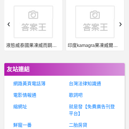
棒球- 羅力現在在想什麼 羅力現在在想什麼
行
動通訊- Realme X3 維修問題選擇請教 Realme X3 維修問題選擇請教
‹
›
智威國際安全嗎？智威國際國際是詐騙嗎？
液態威泰國果凍威而鋼哪裡買
印度kamagra果凍威爾剛用於治療男性勃起功能障礙
希
洽- p5s steam版 全螢幕黑屏 p5s steam版 全螢幕黑屏
棒球- 現在找統一比較有用吧 現在找統一比較有用吧
友站連結
希
洽- 日本年輕人不追偶像嗎？ 日本年輕人不追偶像嗎？
網路黃頁電話簿
台灣法律知識通
棒球- 方克偉臉書 方克偉臉書
電影情報通
歌詞吧
縮網址
就是發【免費廣告刊登
棒
球- 那要怎樣 長輩會原諒中華職棒 那要怎樣 長輩會原諒中華職棒
平台】
希
洽- 所以洛克人的手砲是天生的還是裝上去的？ 所以洛克人的手砲是天生的還是裝上去的？
鮮寵一番
二胎房貸