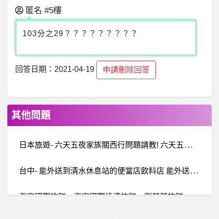
匿名
#5樓
103分之29？？？？？？？？？
回答日期：2021-04-19
申請刪除回答
其他問題
日
本旅遊- 六天五夜家族關西行問題請教! 六天五夜家族關西行問題請教!
台
中- 能外送到清水休息站的便當店飲料店 能外送到清水休息站的便當店飲料店
海
富國際詐騙，海富國際投資詐騙，劉芳芩詐騙，Berti詐騙，雄有清詐騙，陳雅琪詐騙，海富線上特訓班詐騙群