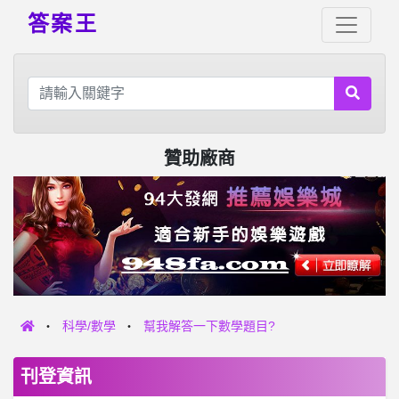
答案王
贊助廠商
科學/數學
幫我解答一下數學題目?
刊登資訊