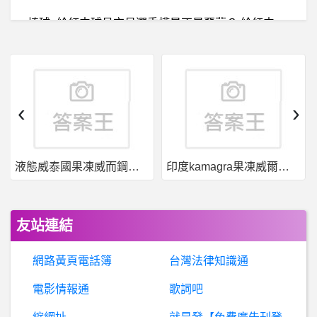
棒
球- 給紅中球員交易選秀權是不是惡夢？ 給紅中球員交易選秀權是不是惡夢？
棒
球- 所以檢討的話，第一場投手要怎麼調度？ 所以檢討的話，第一場投手要怎麼調度？
股票- 為什麼一堆股票委屈了 為什麼一堆股票委屈了
‹
›
B
aseballXXXX- 這樣是不是有點尷尬 這樣是不是有點尷尬
液態威泰國果凍威而鋼哪裡買
印度kamagra果凍威爾剛用於治療男性勃起功能障礙
男
女- 為啥男生會想買原味內褲 為啥男生會想買原味內褲
房
屋交易- 社區型中古透天該注意什麼？ 社區型中古透天該注意什麼？
友站連結
美式足球- Super Bowl -- Denver 還是 Seattle?
網路黃頁電話簿
台灣法律知識通
蘋
果iOS作業系統- 請問IPad保護貼能防螢幕摔破嗎？ 請問IPad保護貼能防螢幕摔破嗎？
電影情報通
歌詞吧