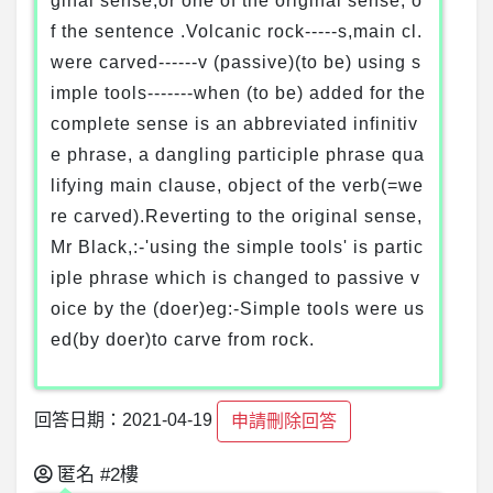
ginal sense,or one of the original sense, o
f the sentence .Volcanic rock-----s,main cl.
were carved------v (passive)(to be) using s
imple tools-------when (to be) added for the
complete sense is an abbreviated infinitiv
e phrase, a dangling participle phrase qua
lifying main clause, object of the verb(=we
re carved).Reverting to the original sense,
Mr Black,:-'using the simple tools' is partic
iple phrase which is changed to passive v
oice by the (doer)eg:-Simple tools were us
ed(by doer)to carve from rock.
回答日期：2021-04-19
申請刪除回答
匿名
#2樓