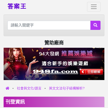
答案王
贊助廠商
社會與文化/語言
英文文法句子結構解析?
刊登資訊