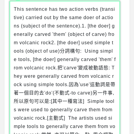
This sentence has two action verbs (transi
tive) carried out by the same doer of actio
ns (subject of the sentence).1. [the doer] g
enerally carved 'them' (object of carve) fro
m volcanic rock2. [the doer] used simple t
ools (object of use)分詞構句: Using simpl
e tools, [the doer] generally carved 'them' f
rom volcanic rock.把'carve'變成被動語態: T
hey were generally carved from volcanic r
ock using simple tools.因為'use'這動詞是帶
著一個目的去'do'(不動式-to carve)另一件事,
所以原句可以是:[其中一種寫法] Simple tool
s were used to generally carve them from
volcanic rock.[主動式] The artists used si
mple tools to generally carve them from vo