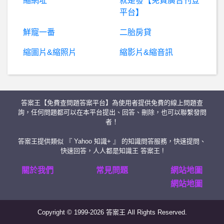
縮網址
就是發【免費廣告刊登
棒
球- 林益全什麼時候才能上來？ 林益全什麼時候才能上來？
平台】
男
女- 如何調適男友前任的存在 如何調適男友前任的存在
鮮寵一番
二胎房貸
縮圖片&縮照片
縮影片&縮音訊
行
動通訊- 手機插入另一張Sim卡，於Line有什麼 手機插入另一張Sim卡，於Line有什麼
線上遊戲平台- GTA 5 FPS超低 GTA 5 FPS超低
答案王【免費查問題答案平台】為使用者提供免費的線上問題查
房屋交易- 台中新手買房請益 台中新手買房請益
詢，任何問題都可以在本平台提出、回答、刪除，也可以聯繫發問
者！
英
雄聯盟- 現在是不是只有三大賽區和其他 現在是不是只有三大賽區和其他
答案王提供類似 『 Yahoo 知識+ 』 的知識問答服務，快速提問、
快速回答，人人都是知識王 答案王 !
R
obinhood是真是假？假投資真詐騙、Robinhood詐騙、Robinhood交易所詐騙、加密貨幣詐騙、#該交易商暫無有效監管危險
關於我們
常見問題
網站地圖
網站地圖
P
lay Station - PS- dualsense 蘑菇頭可以直接拔掉更換嗎? dualsense 蘑菇頭可以直接拔掉更換嗎?
Copyright © 1999-2026 答案王 All Rights Reserved.
BaseballXXXX- 逢甲夜市 逢甲夜市