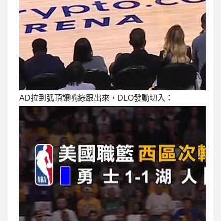
AD拉到弧頂讓嘴綠跟出來，DLO發動切入：