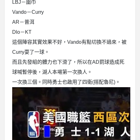
LBJ－圍巾
Vando－Curry
AR－普洱
Dlo－KT
這個陣容其實效果不好，Vando有點切換不過來，被
Curry耍了一球。
而且先發組的體力也下滑了，所以在AD罰球造成死
球喊暫停後，湖人本場第一次換人。
一次換三個。同時勇士也啟用了四衛(搭配魯尼)。