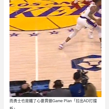
而勇士也是鐵了心要貫徹Game Plan「拉出AD打擋
拆」