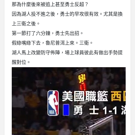
那為什麼後來被追上甚至勇士反超？
因為湖人投不進之後，勇士的早攻很有效。尤其是換
上三衛之後。
第一節打了六分鐘，勇士先出招。
假綠嘴綠下去，魯尼普洱上來。三衛。
湖人馬上改變防守佈陣，場上球員彼此有做出手勢提
醒對位。