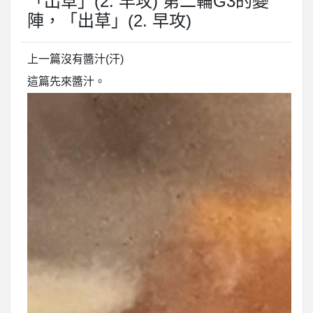
「出草」(2. 早攻) 第二輪G3的變
陣，「出草」(2. 早攻)
上一篇沒有醬汁(汗)
這篇先來醬汁。