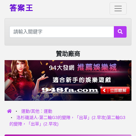
答案王
贊助廠商
運動/其他：運動
洛杉磯湖人-第二輪G3的變陣，「出草」(2.早攻)第二輪G3
的變陣，「出草」(2.早攻)