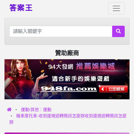
答案王
贊助廠商
運動/其他：運動
機車摩托車-收到違規迴轉簡訊怎麼辦收到違規迴轉簡訊怎麼
辦