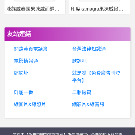
液態威泰國果凍威而鋼哪裡買
印度kamagra果凍威爾剛用於治療男性勃起功能障礙
詐
騙爆料：寶鉅交易詐騙平台，揭秘黑平台寶鉅交易，被寶鉅交易詐騙怎麼辦？寶鉅交易是詐騙平台，寶鉅交易是詐騙黑平台，揭秘寶鉅交易詐騙手法
日本旅遊- 成人之日店家請益 成人之日店家請益
友站連結
日
本旅遊- 人在福岡壞掉的行李箱如何處理？ 人在福岡壞掉的行李箱如何處理？
網路黃頁電話簿
台灣法律知識通
新
竹- 去竹北遠百必去哪一層樓？ 去竹北遠百必去哪一層樓？
電影情報通
歌詞吧
縮網址
就是發【免費廣告刊登
MacDev- collectionView reloadData跑版問題
平台】
棒球- 中國隊會不會被無安打 中國隊會不會被無安打
鮮寵一番
二胎房貸
縮圖片&縮照片
縮影片&縮音訊
棒
球- 資深委員比記者更痛恨禁藥? 資深委員比記者更痛恨禁藥?
katsura- Zetman
答案王【免費查問題答案平台】為使用者提供免費的線上問題查