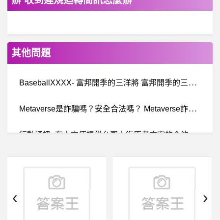
辦 收到違規迴轉簡訊怎麼辦
其他問題
B
aseballXXXX- 富邦開季的三洋將 富邦開季的三洋將
M
etaverse是詐騙嗎？安全合法嗎？ Metaverse詐騙、AlfredWallet詐騙、佩佩pp詐騙、bill小宇詐騙、假冒黑網投資詐騙、無法出金
行
動通訊- 有人方便提供台哥大復原者方案的合約書嗎 有人方便提供台哥大復原者方案的合約書嗎
希
洽- 寶妹與皮姐 瑪瑟琳太騷了吧？ 寶妹與皮姐 瑪瑟琳太騷了吧？
詐
騙資訊：Bullish詐騙、羅豐詐騙、YSEX詐騙？都是假投資，投入後無法提領！
‹
›
BaseballXXXX- 爪爪搖頭公仔 爪爪搖頭公仔