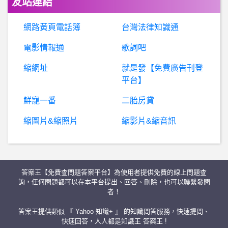
友站連結
BaseballXXXX- 爽啦發錢 爽啦發錢
網路黃頁電話簿
台灣法律知識通
B
aseballXXXX- 假設統一全年墊底，選秀是狀元籤嗎？ 假設統一全年墊底，選秀是狀元籤嗎？
電影情報通
歌詞吧
縮網址
就是發【免費廣告刊登
希
洽- 爐石走下坡是因為魅魔變成狗嗎 爐石走下坡是因為魅魔變成狗嗎
平台】
希
洽- 會有人偷把怪獸蓋在魔陷區嗎 會有人偷把怪獸蓋在魔陷區嗎
鮮寵一番
二胎房貸
縮圖片&縮照片
縮影片&縮音訊
棒
球- 羅力自傳 洪一中想交易羅力？ 羅力自傳 洪一中想交易羅力？
網友不會幫你賺錢、請勿聽信網友投資
答案王【免費查問題答案平台】為使用者提供免費的線上問題查
美
國籃球- 為什麼Duncan在進階數據DPM那麼強？ 為什麼Duncan在進階數據DPM那麼強？
詢，任何問題都可以在本平台提出、回答、刪除，也可以聯繫發問
者！
台
南- 可看台南空氣品質網站？ 可看台南空氣品質網站？
答案王提供類似 『 Yahoo 知識+ 』 的知識問答服務，快速提問、
快速回答，人人都是知識王 答案王 !