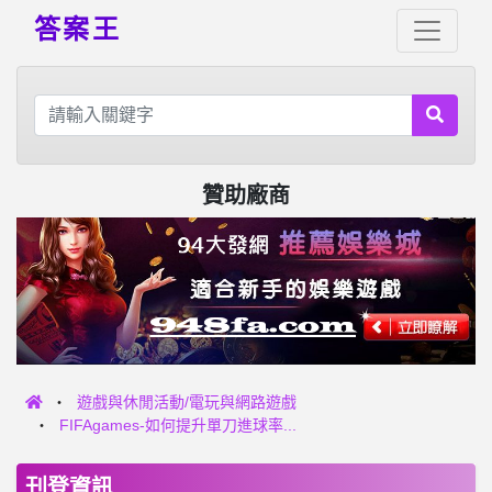
答案王
贊助廠商
遊戲與休閒活動/電玩與網路遊戲
FIFAgames-如何提升單刀進球率...
刊登資訊