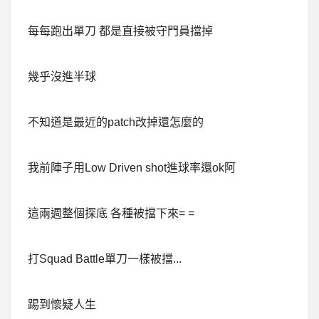
每每跑出單刀 都是直接被守門員擋掉
幾乎沒進半球
不知道是最近的patch改掉還怎麼的
我前陣子用Low Driven shot進球率還ok阿
這兩週整個探底 各種被擋下來= =
打Squad Battle單刀一樣被擋...
踢到懷疑人生