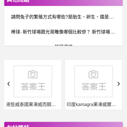
請
問兔子的繁殖方式有哪些?是胎生、卵生、還是卵胎生，不要太少。?
棒
球- 新竹球場跟光哥雕像哪個比較慘？ 新竹球場跟光哥雕像哪個比較慘？
英國還錢
B
aseballXXXX- 這兩個棒球迷信有科學根據嗎 這兩個棒球迷信有科學根據嗎
Instant_Mess- LINE 不要顯示貼圖
‹
›
女
人話題- Netflix需要買到390的方案嗎？ Netflix需要買到390的方案嗎？
液態威泰國果凍威而鋼哪裡買
印度kamagra果凍威爾剛用於治療男性勃起功能障礙
日本旅遊- 11月沖繩請益 11月沖繩請益
希洽- 小智他爸到底是誰？ 小智他爸到底是誰？