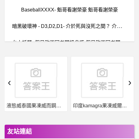
BaseballXXXX- 魁哥看謝榮豪 魁哥看謝榮豪
暗
黑破壞神 - D3,D2,D1- 介於死與沒死之間？ 介於死與沒死之間？
女
人話題- 假日敢不回老闆訊息嗎 假日敢不回老闆訊息嗎
房
屋交易- 竹北興富發水公園vs巨人 竹北興富發水公園vs巨人
電
腦輔助設計- SCDM裡面的Share topology設定方法?
‹
›
詐
騙警示：PZcoin是詐騙嗎、新城是詐騙嗎、PUNDI是詐騙嗎、鼎慎是詐騙嗎、GMIFX是詐騙嗎
液態威泰國果凍威而鋼哪裡買
印度kamagra果凍威爾剛用於治療男性勃起功能障礙
金融業- 國泰ARM Program/永豐MVP Offer選擇
泰山- 檸檬口味的雞排
友站連結