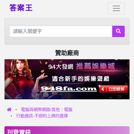
答案王
贊助廠商
電腦與網際網路/其他：電腦
行動通訊-不綁約上網的選擇
刊登資訊