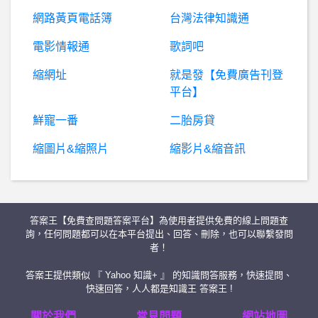
女
人話題- 端午準備好肉粽算是好媳婦的代表嗎 端午準備好肉粽算是好媳婦的代表嗎
網路黃頁電話簿
台灣法律知識通
女人話題- 吳芳語的臉算正妹嗎 吳芳語的臉算正妹嗎
電影情報通
歌詞吧
縮網址
就是發【免費廣告刊登
希
洽- 咒術迴戰第九回，是不是少了什麼? 咒術迴戰第九回，是不是少了什麼?
平台】
股
票- 宏達電的外資今天高歌離席了嗎？ 宏達電的外資今天高歌離席了嗎？
鮮寵一番
二胎房貸
縮圖片&縮照片
縮影片&縮音訊
詐
騙通報：TOKPIE詐騙、TOKPIE是詐騙嗎、TOKPIE是真的嗎、bitgetgpx詐騙、bitgetgpx是詐騙嗎、TOKPIE交易所詐騙、bitgetgpx交易所詐騙。
健康花茶/草茶- 南非國寶茶搭配
答案王【免費查問題答案平台】為使用者提供免費的線上問題查
朔爾茨回應德國對烏軍援「太慢」：別拿美國來比較
詢，任何問題都可以在本平台提出、回答、刪除，也可以聯繫發問
者！
棒球- 兩隊一起拋 兩隊一起拋
答案王提供類似 『 Yahoo 知識+ 』 的知識問答服務，快速提問、
快速回答，人人都是知識王 答案王 !
希洽- 貓作為胰臟的片尾曲適合嗎？
關於我們
常見問題
網站地圖