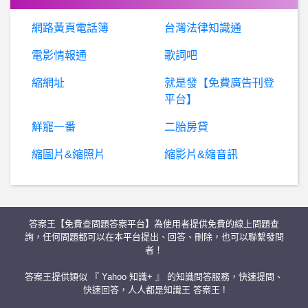
有人去歐洲過過聖誕節嗎?
網路黃頁電話簿
台灣法律知識通
棒
球- 同場勝利投手與打點皆為自培選手是新紀錄 同場勝利投手與打點皆為自培選手是新紀錄
電影情報通
歌詞吧
縮網址
就是發【免費廣告刊登
打
手槍射出來的時候眼睛會突然被強迫閉上那是正常的ㄇ?
平台】
Olympics_ISG- 祭品文之亂? 祭品文之亂?
鮮寵一番
二胎房貸
縮圖片&縮照片
縮影片&縮音訊
希洽- [Vtub
高雄-20年前的一間網咖名稱 20年前的一間網咖名稱
答案王【免費查問題答案平台】為使用者提供免費的線上問題查
西
斯 性愛- 要怎麼遇到性愛主動的好女孩?? 要怎麼遇到性愛主動的好女孩??
詢，任何問題都可以在本平台提出、回答、刪除，也可以聯繫發問
者！
棒球- 中華隊chance曲 中華隊chance曲
答案王提供類似 『 Yahoo 知識+ 』 的知識問答服務，快速提問、
快速回答，人人都是知識王 答案王 !
BaseballXXXX- 不排除找洋砲 不排除找洋砲