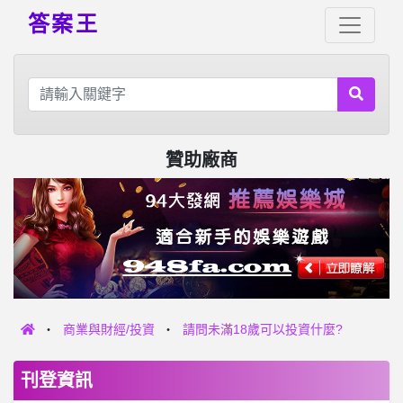
答案王
贊助廠商
商業與財經/投資
請問未滿18歲可以投資什麼?
刊登資訊