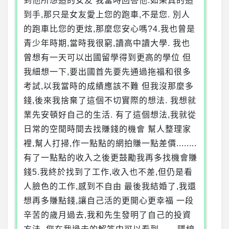
到他所想追的女友 我當時回答他:如果真的追
到手,那只是女友愛上您的跑車,不是您. 別人
的跑車比您的更炫,那麼您安心嗎?4.我也曾是
青少年時期,當時我很窮,讀高中讀大學. 我也
曾想有一天可以出國留學得到更高的學位 但
我細想一下,要出國首先要先通過拖福和很多
考試,以我當時的成績應該不難 但我沒那麼多
錢,後來我捨棄了這個不切實際的想法. 我想就
業先安頓好自己的生活. 有了這個想法,我就從
日常的空閒時間去找賺錢的機會 幫人整理家
裡,幫人打掃,作一點點的網拍賺一點差價........
有了一點點的收入之後更鼓勵我再多找機會賺
錢5.我終於找到了工作,收入也不差,但仍是看
人臉色的工作,感到不自由 最後我結婚了,我還
想再多賺點錢,讓自己活的更開心更幸福 一段
辛苦的歲月過去,我和先生發明了自己的投資