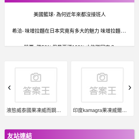
美國籃球- 為何近年來都沒接班人
希
洽- 味增拉麵在日本究竟有多大的魅力 味增拉麵在日本究竟有多大的魅力
股票- 跌50％但是要漲100％才能賺回來？
計
算數學 Problem Solving- 紅白彩帶 (APCS201902)
希
洽- 安部菜菜是不是一直都在勉強自己? 安部菜菜是不是一直都在勉強自己?
‹
›
股票- 所以電子低基期 我OK你先買?
液態威泰國果凍威而鋼哪裡買
印度kamagra果凍威爾剛用於治療男性勃起功能障礙
女
人話題- 大家會去越式洗髮嗎？ 大家會去越式洗髮嗎？
錶
板- 預算150K左右 換換病發作想買錶 預算150K左右 換換病發作想買錶
友站連結