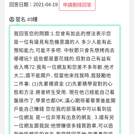
回答日期：2021-04-19
申請刪除回答
匿名
#3樓
我回答您的問題:1.您會有如此的想法表示您
是一位有遠見有危機意識的人 多少人能有此
預知能力,可能不多吧. 中秋節只會先想烤肉去
哪裡玩? 這些都是要花錢的,但對自己有益有
收入嗎?2.我有一位網友和您差不多年齡,他才
大二,還不能開戶, 但當他來找我時,我鼓勵他
二件事: (1)先累積資金 (2)先累積學習對的心
態和方法 將會終生受用. 現在他己經能自己看
盤操作了,學業也都OK,滿心期待著畢業後能開
戶能自己賺錢 您在我的部落格中可以看到這
一位網友 是一位非常有出息的網友. 3.還有另
一位網友跟我說:他想賺很多錢買跑車,可以追