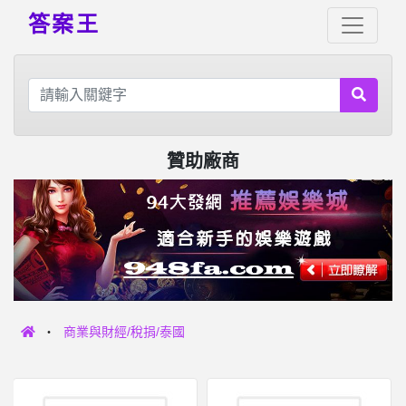
答案王
贊助廠商
商業與財經/稅捐/泰國