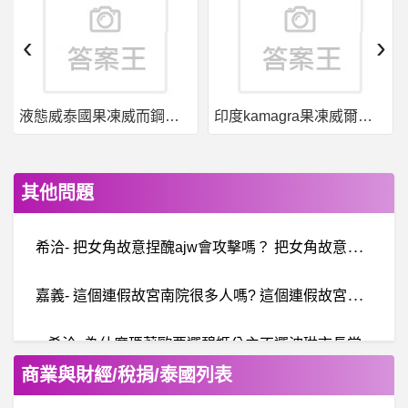
‹
›
液態威泰國果凍威而鋼哪裡買
印度kamagra果凍威爾剛用於治療男性勃起功能障礙
其他問題
希
洽- 把女角故意捏醜ajw會攻擊嗎？ 把女角故意捏醜ajw會攻擊嗎？
嘉
義- 這個連假故宮南院很多人嗎? 這個連假故宮南院很多人嗎?
希洽- 為什麼瑪莉歐要選碧姬公主不選波琳市長當
商業與財經/稅捐/泰國列表
A
ave是真是假？假投資真詐騙、Aave詐騙、Aave交易所詐騙、Aave挖礦詐騙、質押活動詐騙、USDT加密貨幣詐騙、無法出金