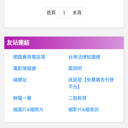
企鵝家族- 現在哪裡還有再播嗎？0.0
首頁
1
末頁
B
aseballXXXX- 球員可以外出用餐了？ 球員可以外出用餐了？
嘻
哈音樂- 大嘻哈時代2 淘汰表（至R3） 大嘻哈時代2 淘汰表（至R3）
友站連結
軟體人- 前端面試的作品 前端面試的作品
網路黃頁電話簿
台灣法律知識通
電影情報通
歌詞吧
BaseballXXXX- 丘瓜快跑 丘瓜快跑
縮網址
就是發【免費廣告刊登
C
RYPTC時富是詐騙？確定是詐騙，假平台。真詐騙！
平台】
鮮寵一番
二胎房貸
神魔之塔(Tower of Saviors)- 限界突破沒反應
縮圖片&縮照片
縮影片&縮音訊
請
問誰有ブレイブビーツ『勇敢節拍』第10集的中日雙與字幕？