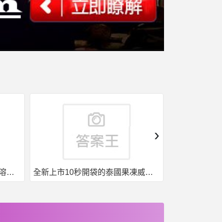
›
果凍威而鋼50入，液態威，口溶速效
全新上市10秒開袋的泰國果凍威而鋼強勢來襲