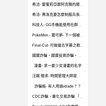
希洽- 愛蜜莉亞跟阿克雅的膝枕哪個讚 愛蜜莉亞跟阿克雅的膝枕哪個讚
希洽- 弗洛克要怎麼制服兵長 弗洛克要怎麼制服兵長
科技人- GG手機能使用社群軟體了！ GG手機能使用社群軟體了！
PokeMon - 寶可夢- 下一個被重置的世代？ 下一個被重置的世代？
Final-Cut- 可做復古字幕之軟體
國寶詐騙，國寶投資詐騙，國寶安全合法嗎？國寶是詐騙嗎？國寶無法出金，國寶是真的假的，有人知道國寶嗎？國寶是什麼？被國寶詐騙了怎麼辦？被國寶詐騙的錢還可以拿回來嗎？國寶詐騙媒體誘導民眾加入line投資詐騙群組，聲稱特殊管道獲利，並要求進入國寶詐騙平台（網站）進行詐騙
漫畫- 求一套少女漫畫的名字
汪踢 徵求- 時間管理大師是不是很忙? 時間管理大師是不是很忙?
詐騙板- 有人用過xtrade？？
CDC詐騙、量化交易詐騙 『通報』