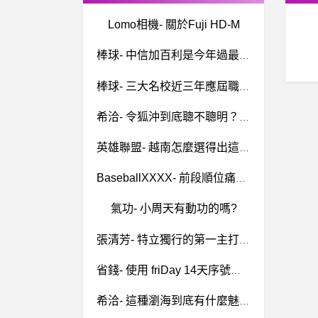
Lomo相機- 關於Fuji HD-M
棒球- 中信加百利是今年過最爽的洋投嗎? 中信加百利是今年過最爽的洋投嗎?
棒球- 三大名校近三年應屆職棒人數與選秀名單 三大名校近三年應屆職棒人數與選秀名單
希洽- 令狐沖到底聰不聰明？ 令狐沖到底聰不聰明？
英雄聯盟- 越南怎麼選得出這種組合的阿? 越南怎麼選得出這種組合的阿?
BaseballXXXX- 前段順位痛痛人 前段順位痛痛人
氣功- 小周天有動功的嗎?
張清芳- 特立獨行的第一主打歌...
省錢- 使用 friDay 14天序號後，被自動加入30天 使用 friDay 14天序號後，被自動加入30天
希洽- 這種瀏海到底有什麼魅力？ 這種瀏海到底有什麼魅力？