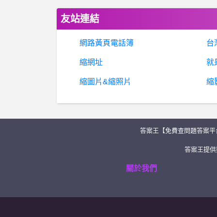
友站連結
網路黃頁電話簿
台
縮網址
就
縮圖片&縮照片
縮
答案王【免費查問題答案平
答案王提供類
關於我們