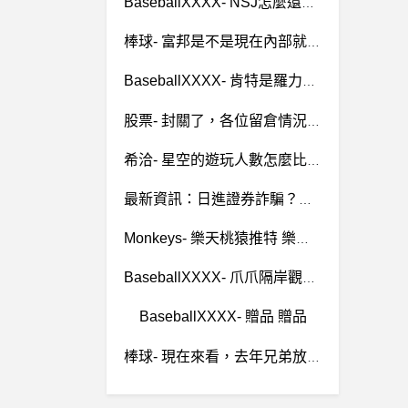
BaseballXXXX- NSJ怎麼還在 NSJ怎麼還在
棒球- 富邦是不是現在內部就亂成一鍋粥？ 富邦是不是現在內部就亂成一鍋粥？
BaseballXXXX- 肯特是羅力找的嗎 肯特是羅力找的嗎
股票- 封關了，各位留倉情況如何？ 封關了，各位留倉情況如何？
希洽- 星空的遊玩人數怎麼比FH5還低 星空的遊玩人數怎麼比FH5還低
最新資訊：日進證券詐騙？嘉利證券詐騙？和合富途詐騙？都是假投資真詐騙，投入後無法提領
Monkeys- 樂天桃猿推特 樂天桃猿推特
BaseballXXXX- 爪爪隔岸觀虎鬥有多爽? 爪爪隔岸觀虎鬥有多爽?
BaseballXXXX- 贈品 贈品
棒球- 現在來看，去年兄弟放掉吳東融 是合理嗎 現在來看，去年兄弟放掉吳東融 是合理嗎