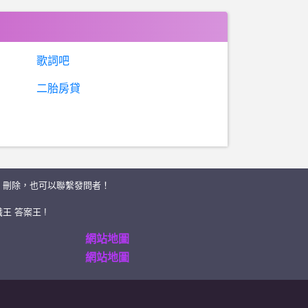
歌詞吧
二胎房貸
、刪除，也可以聯繫發問者！
王 答案王 !
網站地圖
網站地圖