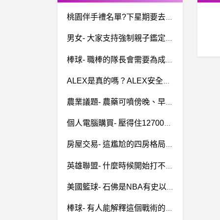
桃園伴手禮名單?下星期要去桃園玩，想順便帶份桃園伴手禮回家給爸媽?
男女- 大家支持強制親子鑑定嗎 大家支持強制親子鑑定嗎
棒球- 職棒的隊長會需要為成績負責嗎？ 職棒的隊長會需要為成績負責嗎？
ALEX是真的嗎？ALEX安全嗎？ALEX詐騙嗎？
農業議題- 農藥可噴傍晚、早晨嗎？
個人電腦購買- 壓得住12700K的下吹式散熱器 (內有選手) 壓得住12700K的下吹式散熱器 (內有選手)
房屋交易- 這尷尬的四房格局...... 這尷尬的四房格局......
英雄聯盟- 什麼時候開始打不贏EU的？
美國籃球- 石佛是NBA有史以來最不在意薪水的球員嗎 石佛是NBA有史以來最不在意薪水的球員嗎
棒球- 有人能解釋這個戰術的邏輯嗎？ 有人能解釋這個戰術的邏輯嗎？