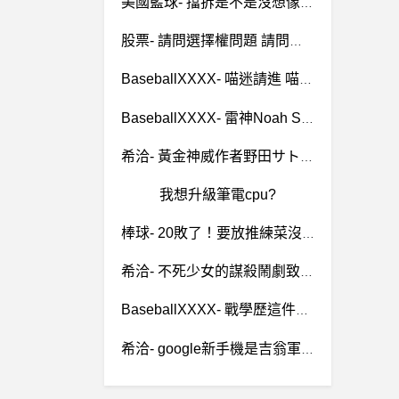
美國籃球- 擋拆是不是沒想像中容易？ 擋拆是不是沒想像中容易？
股票- 請問選擇權問題 請問選擇權問題
BaseballXXXX- 喵迷請進 喵迷請進
BaseballXXXX- 雷神Noah Syndergaard如果來台灣 雷神Noah Syndergaard如果來台灣
希洽- 黃金神威作者野田サトル 因疾病突發休刊 黃金神威作者野田サトル 因疾病突發休刊
我想升級筆電cpu?
棒球- 20敗了！要放推練菜沒？ 20敗了！要放推練菜沒？
希洽- 不死少女的謀殺鬧劇致敬了那些作品 不死少女的謀殺鬧劇致敬了那些作品
BaseballXXXX- 戰學歷這件事 戰學歷這件事
希洽- google新手機是吉翁軍設計的嗎? google新手機是吉翁軍設計的嗎?