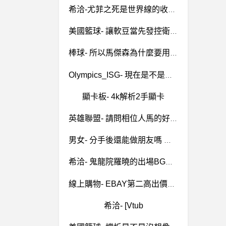
希洽-尤菲之死是世界線的收束無法避免嗎 尤菲之死是世界線的收束無法避免嗎
美國籃球- 讓軟豆當先發控衛會不會好很多？ 讓軟豆當先發控衛會不會好很多？
棒球- 所以馬傑森為什麼要用左打 所以馬傑森為什麼要用左打
Olympics_ISG- 現在是不是沒比賽看等晚上了 現在是不是沒比賽看等晚上了
顯卡板- 4k解析2手顯卡
英雄聯盟- 請問相位人馬的好處在哪裡？ 請問相位人馬的好處在哪裡？
男女- 分手後還能做朋友嗎 分手後還能做朋友嗎
希洽- 鬼龍院羅曉的出場BGM是最頂的嗎 鬼龍院羅曉的出場BGM是最頂的嗎
線上購物- EBAY第二高出價者 首位放棄這樣是詐騙嗎 EBAY第二高出價者 首位放棄這樣是詐騙嗎
希洽- [Vtub