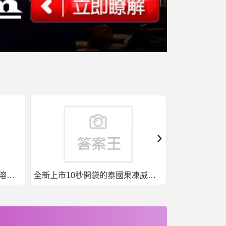
›
果凍威而鋼50入，液態威，口溶速效
全新上市10秒開袋的泰國果凍威而鋼強勢來襲