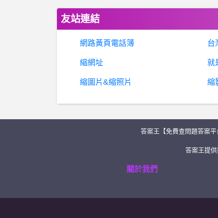
友站連結
網路黃頁電話簿
台
縮網址
就
縮圖片&縮照片
縮
答案王【免費查問題答案平
答案王提供類
關於我們