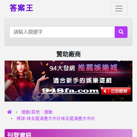
答案王
贊助廠商
運動/其他：運動
棒球-味全龍滿壘大中計味全龍滿壘大中計
刊登資訊