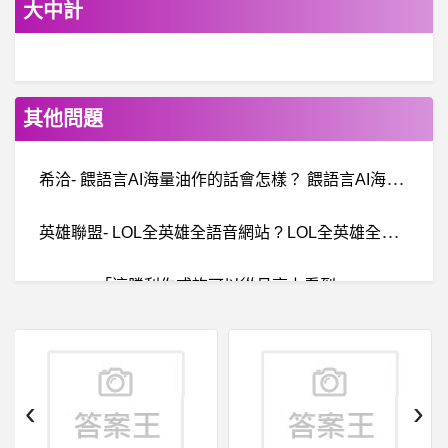
大中計
其他問題
希
洽- 餵語言AI海量油作的話會怎樣？ 餵語言AI海量油作的話會怎樣？
英
雄聯盟- LOL全英雄全語音網站 ? LOL全英雄全語音網站 ?
「這勝利你或許可以從月亮上看到」
美
國籃球- LBJ是不是NBA歷史上最多明星隊友的球員 LBJ是不是NBA歷史上最多明星隊友的球員
棒
球- 傷兵名單多，可以延賽嗎？ 傷兵名單多，可以延賽嗎？
‹
›
男女- 侵犯隱私的定義 侵犯隱私的定義