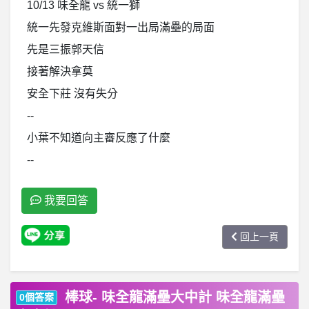
10/13 味全龍 vs 統一獅
統一先發克維斯面對一出局滿壘的局面
先是三振郭天信
接著解決拿莫
安全下莊 沒有失分
--
小葉不知道向主審反應了什麼
--
我要回答
回上一頁
棒球- 味全龍滿壘大中計 味全龍滿壘
0個答案