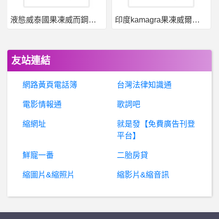
液態威泰國果凍威而鋼哪裡買
印度kamagra果凍威爾剛用於治療男性勃起功能障礙
棒
球- 味全投手到底會不會牽制? 味全投手到底會不會牽制?
《
女人要過好日子》出書20週年派對 黃國倫高歌〈我願意〉嗨翻全場
友站連結
BaseballXXXX- 列管球員 列管球員
網路黃頁電話簿
台灣法律知識通
BaseballXXXX- 真魚 真魚
電影情報通
歌詞吧
縮網址
就是發【免費廣告刊登
BaseballXXXX- 香腸開示 香腸開示
平台】
房
屋交易- 地點好但是社區不好的老公寓 地點好但是社區不好的老公寓
鮮寵一番
二胎房貸
縮圖片&縮照片
縮影片&縮音訊
台南- 台南蝦皮店到店？ 台南蝦皮店到店？
棒球- 球員在場上突然想上廁所怎麼辦？